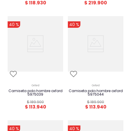
$
118
.
930
$
219
.
900
-
-
40 %
40 %
oxford
oxford
camiseta polo hombre oxford
camiseta polo hombre oxford
5975039
5975044
$
189
.
900
$
189
.
900
$
113
.
940
$
113
.
940
-
-
40 %
40 %