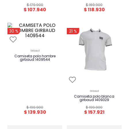
$
179
.
900
$
169
.
900
$
107
.
940
$
118
.
930
-
-
30 %
21 %
girbaud
camiseta polo hombre
girbaud 1409544
girbaud
camiseta polo blanca
girbaud 1409329
$
199
.
900
$
199
.
900
$
139
.
930
$
157
.
921
-
-