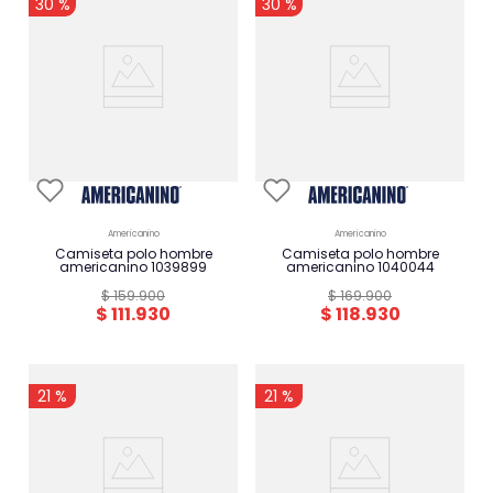
30 %
30 %
americanino
americanino
camiseta polo hombre
camiseta polo hombre
americanino 1039899
americanino 1040044
$
159
.
900
$
169
.
900
$
111
.
930
$
118
.
930
-
-
21 %
21 %