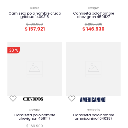
girbaud
chevignon
camiseta polo hombre crudo
camiseta polo hombre
gribaud 1409315
chevignon 4591127
$
199
.
900
$
209
.
900
$
157
.
921
$
146
.
930
-
30 %
chevignon
americanino
camiseta polo hombre
camiseta polo hombre
chevignon 4591117
americanino 1040397
$
169
.
900