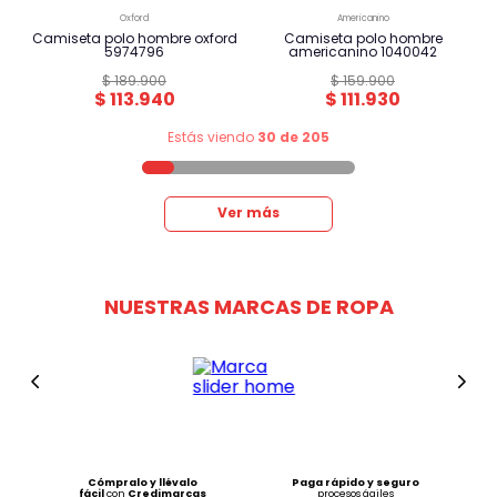
oxford
americanino
camiseta polo hombre oxford
camiseta polo hombre
5974796
americanino 1040042
$
189
.
900
$
159
.
900
$
113
.
940
$
111
.
930
Estás viendo
30 de 205
Ver más
NUESTRAS MARCAS DE ROPA
Cómpralo y llévalo
Paga rápido y seguro
fácil
con
Credimarcas
procesos ágiles