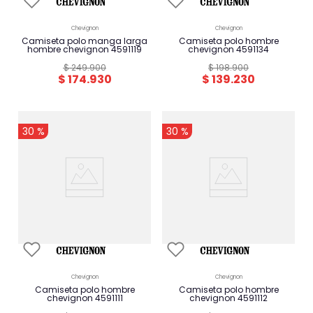
chevignon
chevignon
camiseta polo manga larga
camiseta polo hombre
hombre chevignon 4591119
chevignon 4591134
$
249
.
900
$
198
.
900
$
174
.
930
$
139
.
230
-
-
30 %
30 %
chevignon
chevignon
camiseta polo hombre
camiseta polo hombre
chevignon 4591111
chevignon 4591112