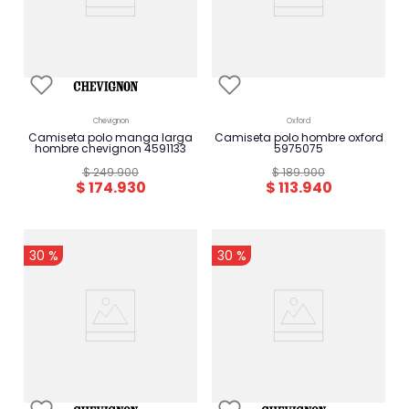
chevignon
oxford
camiseta polo manga larga
camiseta polo hombre oxford
hombre chevignon 4591133
5975075
$
249
.
900
$
189
.
900
$
174
.
930
$
113
.
940
-
-
30 %
30 %