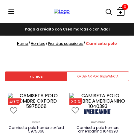
0
Paga a crédito con Credimarcas o con Addi
camiseta polo
hombre
prendas superiores
ORDENAR POR
RELEVANCIA
FILTROS
-
-
40 %
30 %
oxford
americanino
camiseta polo hombre oxford
camiseta polo hombre
5975068
americanino 1040393