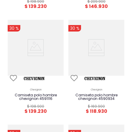
$
198
.
900
$
209
.
900
$
139
.
230
$
146
.
930
-
-
30 %
30 %
chevignon
chevignon
camiseta polo hombre
camiseta polo hombre
chevignon 4591116
chevignon 4590934
$
198
.
900
$
169
.
900
$
139
.
230
$
118
.
930
-
-