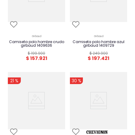
girbaud
girbaud
camiseta polo hombre crudo
camiseta polo hombre azul
girbaud 1409636
girbaud 1409729
$
199
.
900
$
249
.
900
$
157
.
921
$
197
.
421
-
-
21 %
30 %