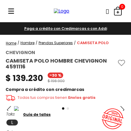
0
Paga a crédito con Credimarcas o con Addi
CAMISETA POLO
Hombre
Prendas Superiores
CHEVIGNON
CAMISETA POLO HOMBRE CHEVIGNON
4591116
-
$
139
.
230
30 %
$
198
.
900
Compra a crédito con credimarcas
Todas tus compras tienen
Envíos gratis
Talla
Guía de tallas
L