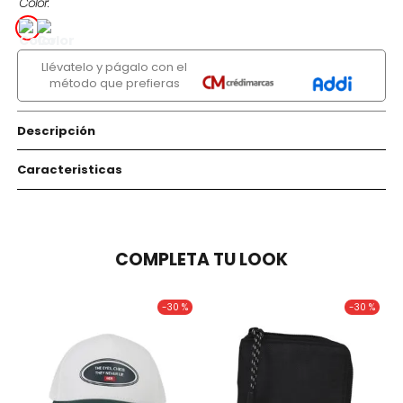
Color
Llévatelo y págalo con el
método que prefieras
Descripción
Caracteristicas
COMPLETA TU LOOK
-
30 %
-
30 %