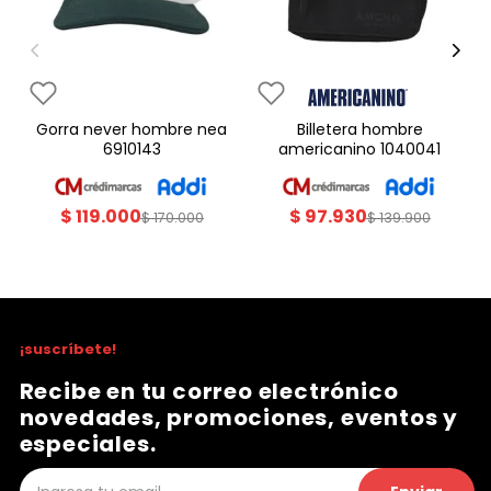
gorra never hombre nea
billetera hombre
6910143
americanino 1040041
$
119
.
000
$
97
.
930
$
170
.
000
$
139
.
900
¡suscríbete!
Recibe en tu correo electrónico
novedades, promociones, eventos y
especiales.