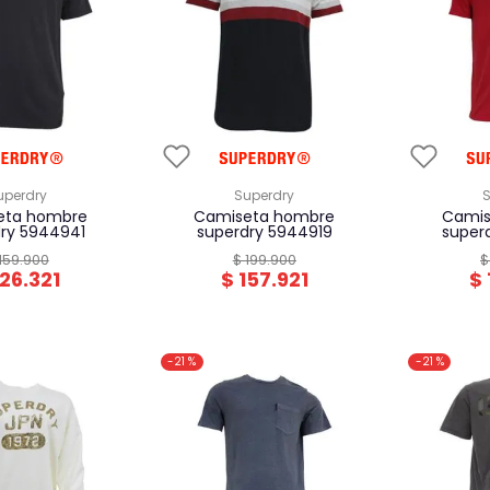
superdry
superdry
camiseta hombre
camiseta hombre
ry 5944941
superdry 5944919
super
159
.
900
$
199
.
900
$
126
.
321
$
157
.
921
$
-
21 %
-
21 %