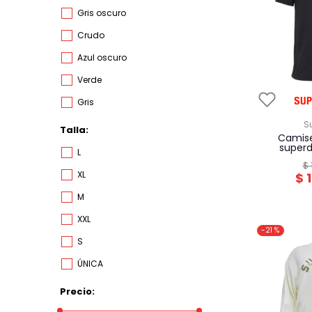
gris oscuro
crudo
azul oscuro
verde
gris
azul
Talla
camiseta hombre
blanco
superd
L
$
kaky
XL
$
rosado
M
XXL
-
21 %
S
ÚNICA
36
Precio
34