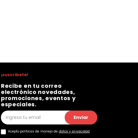
¡suscríbete!
Recibe en tu correo
electrónico novedades,
promociones, eventos y
especiales.
Enviar
Acepto políticas de manejo de
datos y privacidad