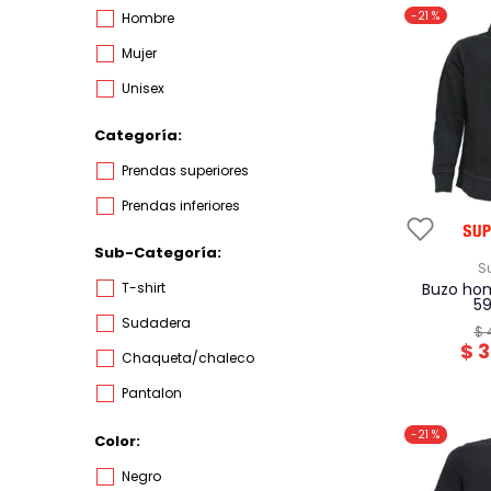
-
21 %
hombre
mujer
unisex
Categoría
prendas superiores
prendas inferiores
Sub-Categoría
buzo hombre superdry
t-shirt
5
sudadera
$
$
3
chaqueta/chaleco
pantalon
-
21 %
Color
negro