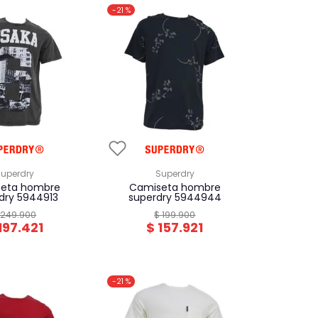
-
21 %
superdry
superdry
camiseta hombre
dry 5944913
superdry 5944944
249
.
900
$
199
.
900
197
.
421
$
157
.
921
-
21 %