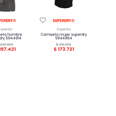
superdry
superdry
camiseta mujer superdry
dry 5944914
5944964
249
.
900
$
219
.
900
197
.
421
$
173
.
721