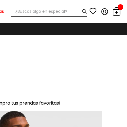
0
¿Buscas algo en especial?
as
mpra tus prendas favoritas!