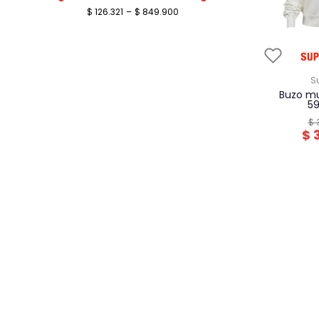
$ 126.321
–
$ 849.900
32
30
buzo mujer superdry
5
$
$