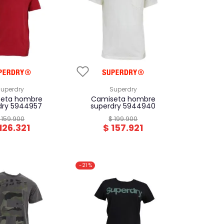
superdry
superdry
camiseta hombre
dry 5944957
superdry 5944940
159
.
900
$
199
.
900
126
.
321
$
157
.
921
-
21 %