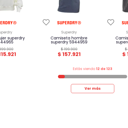
superdry
superdry
camiseta hombre
camiseta hombre
944965
superdry 5944959
super
399
.
900
$
199
.
900
$
315
.
921
$
157
.
921
$
Estás viendo
12 de 123
Ver más