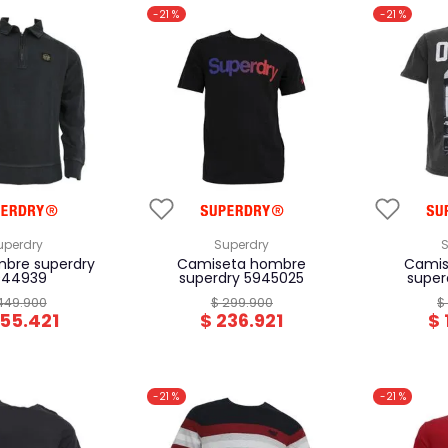
-
21 %
-
21 %
superdry
superdry
camiseta hombre
camiseta hombre
944939
superdry 5945025
super
449
.
900
$
299
.
900
$
55
.
421
$
236
.
921
$
-
21 %
-
21 %