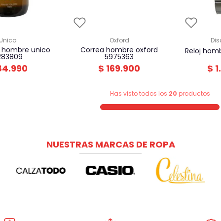
unico
oxford
di
correa hombre oxford
reloj hom
283809
5975363
84
.
990
$
169
.
900
$
1
.
Has visto todos los
20
productos
NUESTRAS MARCAS DE ROPA