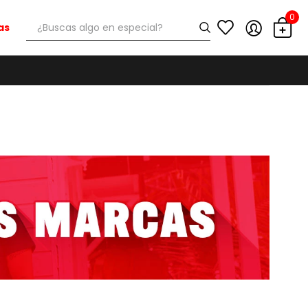
0
¿Buscas algo en especial?
as