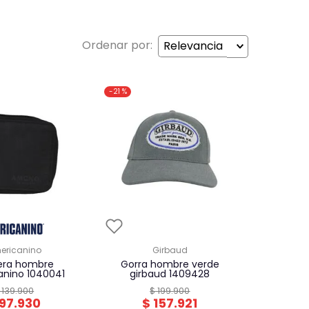
Relevancia
-
21 %
mericanino
girbaud
gorra hombre verde
anino 1040041
girbaud 1409428
139
.
900
$
199
.
900
97
.
930
$
157
.
921