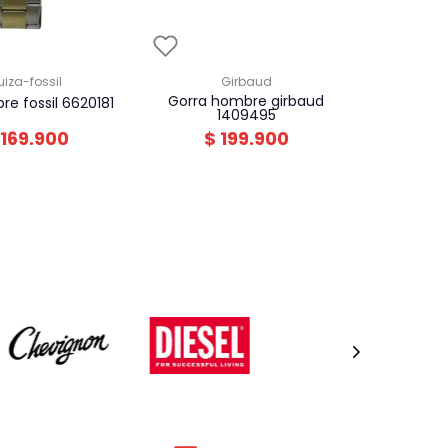
suiza-fossil
girbaud
gorra hombre girbaud
bre fossil 6620181
1409495
169
.
900
$
199
.
900