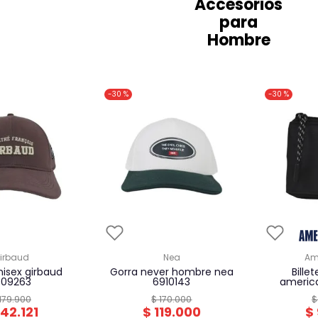
Accesorios
para
Hombre
-
30 %
-
30 %
girbaud
nea
a
gorra never hombre nea
billetera hombre
409263
6910143
americ
179
.
900
$
170
.
000
$
142
.
121
$
119
.
000
$