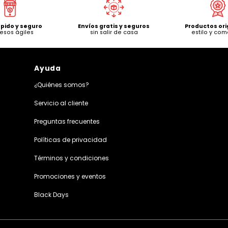
Productos ori
ápido y seguro
Envíos gratis y seguros
estilo y co
esos ágiles
sin salir de casa
Ayuda
¿Quiénes somos?
Servicio al cliente
Preguntas frecuentes
Políticas de privacidad
Términos y condiciones
Promociones y eventos
Black Days