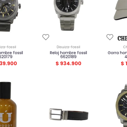
uiza-fossil
disuiza-fossil
reloj hombre fossil
gorra hombre chevignon
620179
6620189
4
39
.
900
$
934
.
900
$