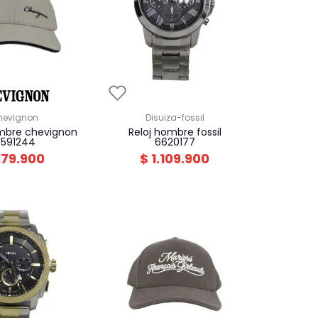
chevignon
disuiza-fossil
reloj hombre fossil
591244
6620177
179
.
900
$
1
.
109
.
900