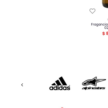
fragancia hombre unico
0
$