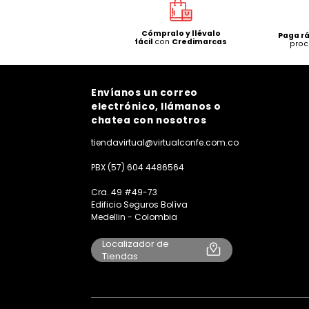
Cómpralo y llévalo
Paga r
fácil
con
Credimarcas
proc
Envíanos un correo
electrónico, llámanos o
chatea con nosotros
tiendavirtual@virtualconfe.com.co
PBX (57) 604 4486564
Cra. 49 #49-73
Edificio Seguros Bolíva
Medellin - Colombia
Localizador de
Tiendas