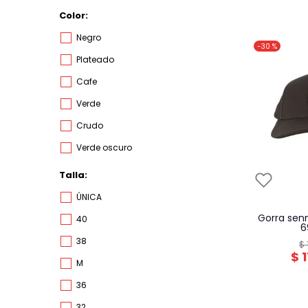
unico
Color
negro
-
30 %
plateado
cafe
verde
crudo
verde oscuro
plomo
Talla
multicolor
ÚNICA
gris
gorra senna hombre nea
40
6
dorado
38
$
$
1
M
36
32