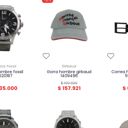
-
21 %
uiza-fossil
girbaud
gorra hombre girbaud
correa hombre oxford
620187
1409496
5
$
199
.
900
35
.
000
$
157
.
921
$