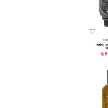
dis
reloj hombre fossil
6
$
9