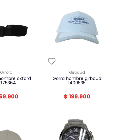
oxford
girbaud
gorra hombre girbaud
975364
1409535
69
.
900
$
199
.
900