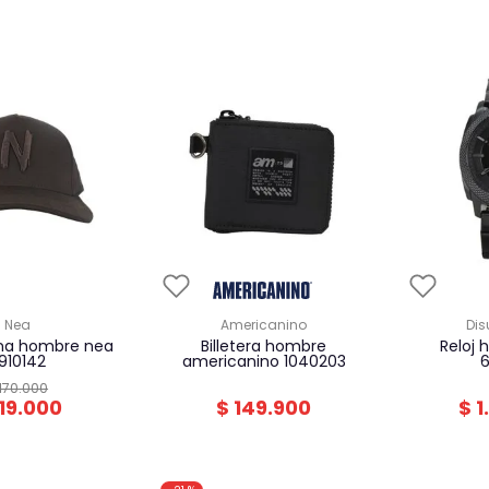
nea
americanino
di
billetera hombre
reloj hombre fossil
910142
americanino 1040203
170
.
000
19
.
000
$
149
.
900
$
1
.