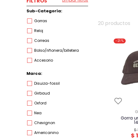
FILTROS
Limpiar filtros
Sub-Categoría
gorras
20
productos
reloj
correas
-
21 %
bolso/riñonera/billetera
accesorio
Marca
disuiza-fossil
girbaud
oxford
nea
gorra unisex girbaud
1
chevignon
$
americanino
$