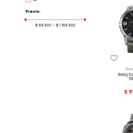
30
Precio
$ 69.900
–
$ 1.169.900
dis
reloj hombre fossil
6
$
9