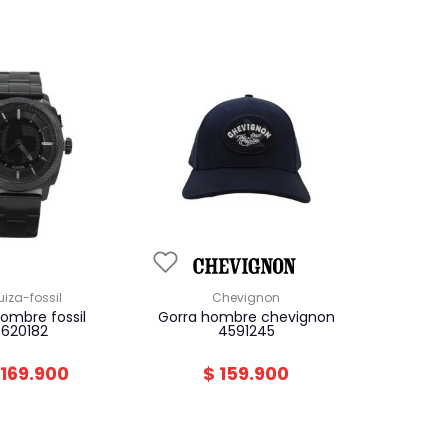
suiza-fossil
chevignon
gorra hombre chevignon
6620182
4591245
169
.
900
$
159
.
900