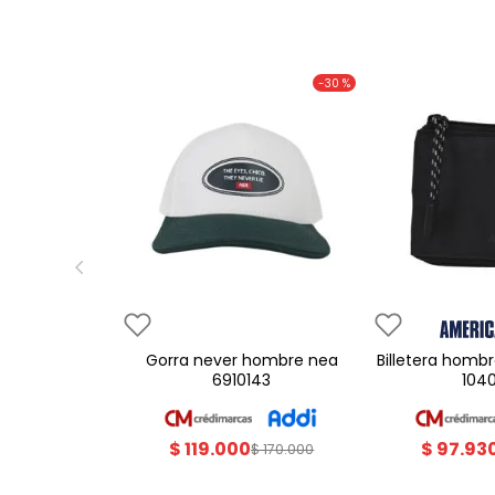
-
30 %
gorra never hombre nea
billetera hombre americanino
6910143
104
$
119
.
000
$
97
.
93
$
170
.
000