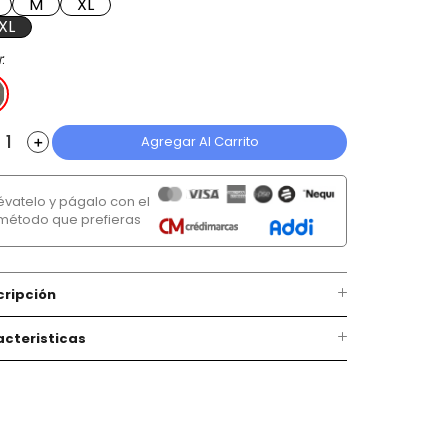
M
XL
XL
r
Agregar Al Carrito
＋
lévatelo y págalo con el
método que prefieras
cripción
cteristicas