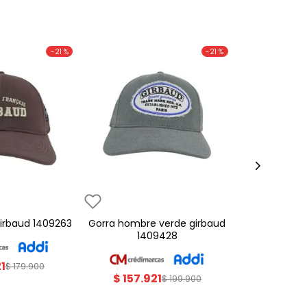
-
21 %
-
21 %
 girbaud 1409263
gorra hombre verde girbaud
1409428
21
$
179
.
900
$
157
.
921
$
199
.
900