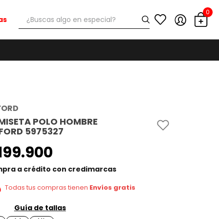
0
¿Buscas algo en especial?
as
FORD
MISETA POLO HOMBRE
FORD 5975327
199
.
900
pra a crédito con credimarcas
Todas tus compras tienen
Envíos gratis
Guía de tallas