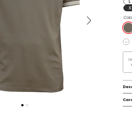
L
X
Colo
－
L
Des
Cara