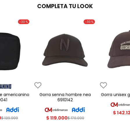
COMPLETA TU LOOK
-
30 %
-
30 %
gorra senna hombre nea
gorra unisex
0041
6910142
$
142
.
1
0
$
119
.
000
$
139
.
900
$
170
.
000