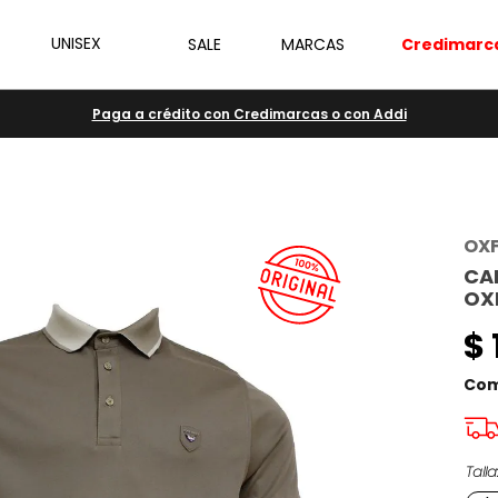
UNISEX
SALE
MARCAS
Credimarc
Paga a crédito con Credimarcas o con Addi
OX
CA
OX
$
Com
Talla