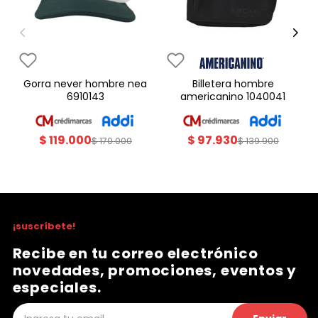
gorra never hombre nea
billetera hombre
6910143
americanino 1040041
$
119
.
000
$
97
.
930
$
170
.
000
$
139
.
900
¡suscríbete!
Recibe en tu correo electrónico
novedades, promociones, eventos y
especiales.