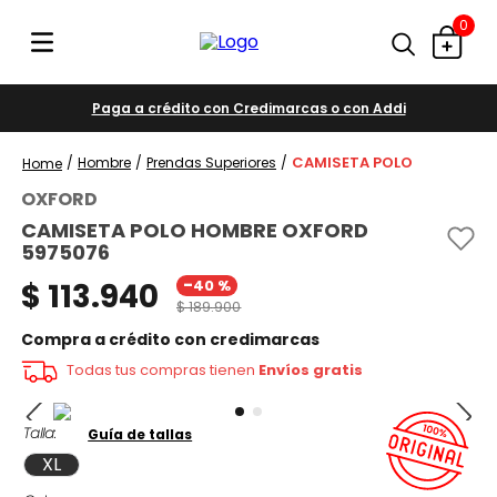
0
Paga a crédito con Credimarcas o con Addi
CAMISETA POLO
Hombre
Prendas Superiores
OXFORD
CAMISETA POLO HOMBRE OXFORD
5975076
-
$
113
.
940
40 %
$
189
.
900
Compra a crédito con credimarcas
Todas tus compras tienen
Envíos gratis
Talla
Guía de tallas
XL