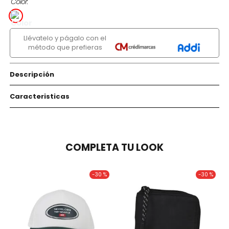
Color
Llévatelo y págalo con el
método que prefieras
Descripción
Caracteristicas
COMPLETA TU LOOK
-
30 %
-
30 %