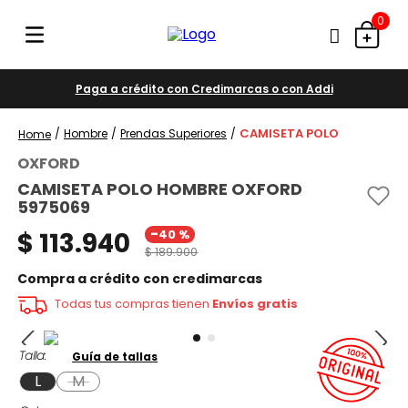
0
Paga a crédito con Credimarcas o con Addi
CAMISETA POLO
Hombre
Prendas Superiores
OXFORD
CAMISETA POLO HOMBRE OXFORD
5975069
-
$
113
.
940
40 %
$
189
.
900
Compra a crédito con credimarcas
Todas tus compras tienen
Envíos gratis
Talla
Guía de tallas
L
M