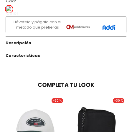
Color
Llévatelo y págalo con el
método que prefieras
Descripción
Caracteristicas
COMPLETA TU LOOK
-
30 %
-
30 %