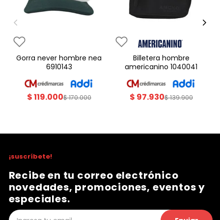
gorra never hombre nea
billetera hombre
6910143
americanino 1040041
$
119
.
000
$
97
.
930
$
170
.
000
$
139
.
900
¡suscríbete!
Recibe en tu correo electrónico
novedades, promociones, eventos y
especiales.