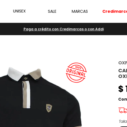
UNISEX
SALE
MARCAS
Credimarc
Paga a crédito con Credimarcas o con Addi
OX
CA
OX
$
Com
Talla