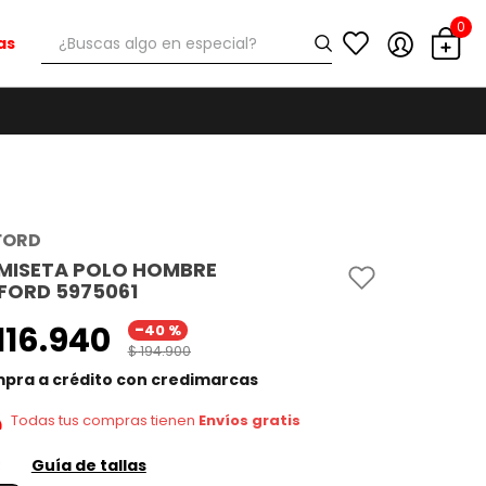
0
¿Buscas algo en especial?
as
FORD
MISETA POLO HOMBRE
FORD 5975061
-
116
.
940
40 %
$
194
.
900
pra a crédito con credimarcas
Todas tus compras tienen
Envíos gratis
Guía de tallas