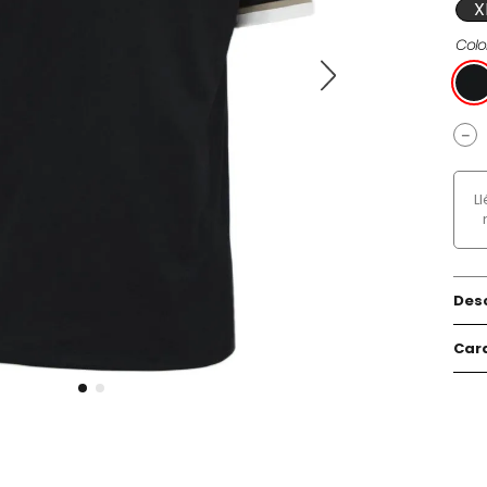
X
Colo
－
L
Des
Cara