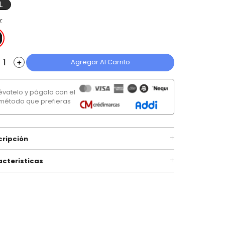
L
r
Agregar Al Carrito
＋
lévatelo y págalo con el
método que prefieras
cripción
cteristicas