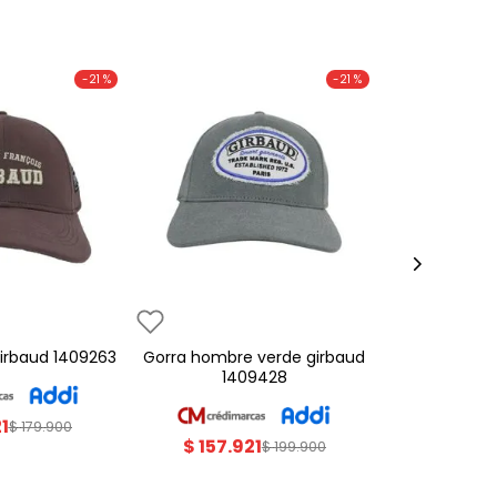
-
21 %
-
21 %
 girbaud 1409263
gorra hombre verde girbaud
1409428
21
$
179
.
900
$
157
.
921
$
199
.
900