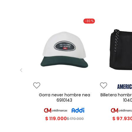
-
30 %
gorra never hombre nea
billetera hombre americanino
6910143
104
$
119
.
000
$
97
.
93
$
170
.
000