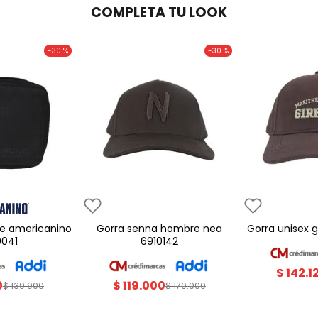
COMPLETA TU LOOK
-
30 %
-
30 %
gorra senna hombre nea
gorra unisex
0041
6910142
$
142
.
1
0
$
119
.
000
$
139
.
900
$
170
.
000