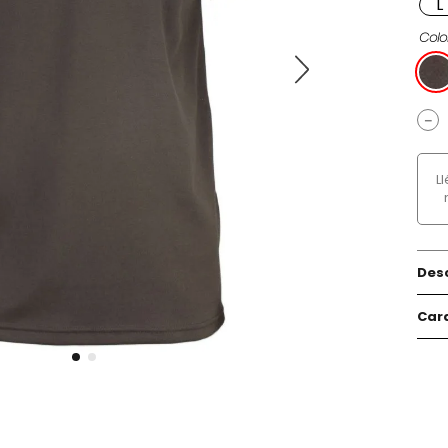
L
Colo
－
L
Des
Cara