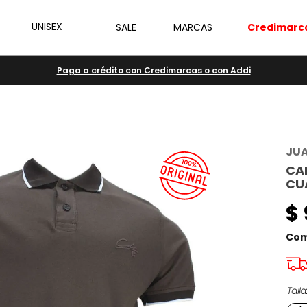
UNISEX
SALE
MARCAS
Credimarc
Paga a crédito con Credimarcas o con Addi
JU
CA
CU
$
Com
Talla