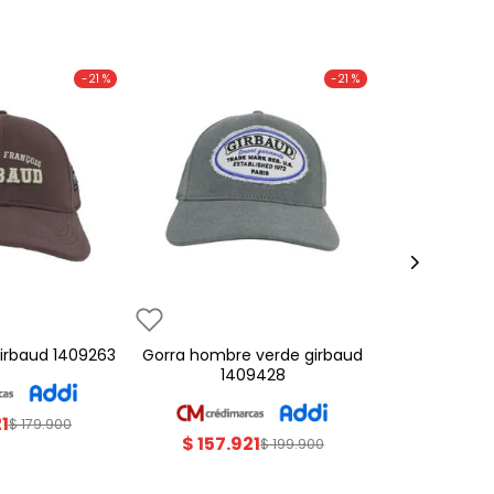
-
21 %
-
21 %
 girbaud 1409263
gorra hombre verde girbaud
1409428
21
$
179
.
900
$
157
.
921
$
199
.
900