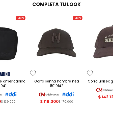
COMPLETA TU LOOK
-
30 %
-
30 %
gorra senna hombre nea
gorra unisex
0041
6910142
$
142
.
1
0
$
119
.
000
$
139
.
900
$
170
.
000