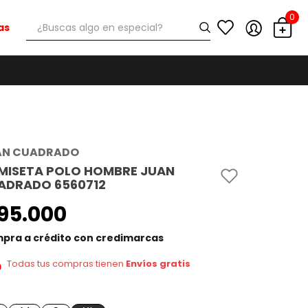
0
¿Buscas algo en especial?
as
AN CUADRADO
MISETA POLO HOMBRE JUAN
ADRADO 6560712
95
.
000
pra a crédito con credimarcas
Todas tus compras tienen
Envíos gratis