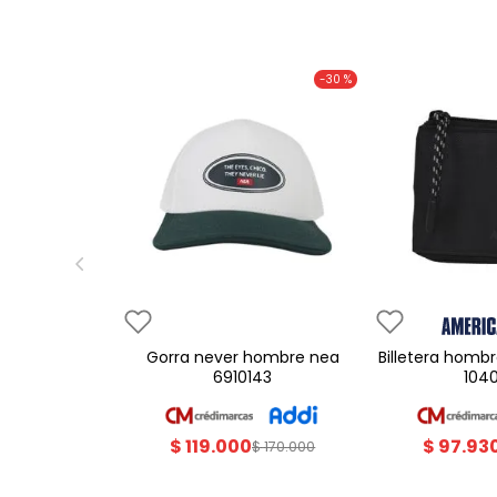
-
30 %
gorra never hombre nea
billetera hombre americanino
6910143
104
$
119
.
000
$
97
.
93
$
170
.
000