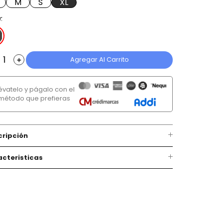
M
S
XL
r
Agregar Al Carrito
＋
lévatelo y págalo con el
método que prefieras
cripción
cteristicas