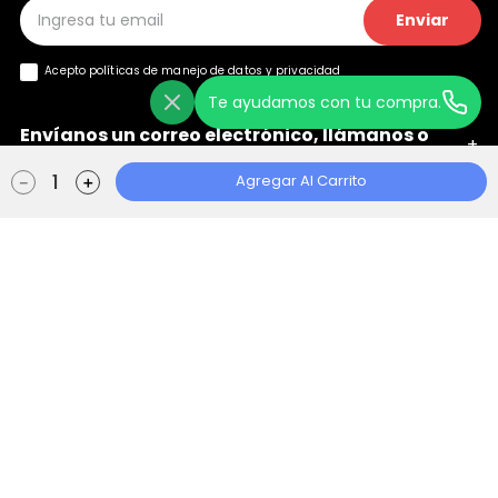
Enviar
Acepto políticas de manejo de
datos y privacidad
Te ayudamos con tu compra.
Envíanos un correo electrónico, llámanos o
+
chatea con nosotros
Agregar Al Carrito
－
＋
Ayuda
+
Localizador de Tiendas
Aviso de Privacidad
Políticas de Tratamiento
Manual de Políticas Web
Consentimiento Web