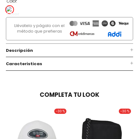
Color
Llévatelo y págalo con el
método que prefieras
Descripción
Caracteristicas
COMPLETA TU LOOK
-
30 %
-
30 %