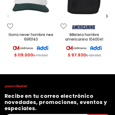
gorra never hombre nea
billetera hombre
6910143
americanino 1040041
$
119
.
000
$
97
.
930
$
170
.
000
$
139
.
900
¡suscríbete!
Recibe en tu correo electrónico
novedades, promociones, eventos y
especiales.