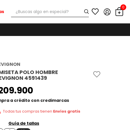
0
¿Buscas algo en especial?
as
EVIGNON
MISETA POLO HOMBRE
EVIGNON 4591439
209
.
900
pra a crédito con credimarcas
Todas tus compras tienen
Envíos gratis
Guía de tallas