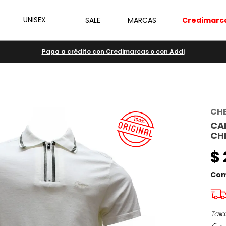
UNISEX
SALE
MARCAS
Credimarc
Paga a crédito con Credimarcas o con Addi
CH
CA
CH
$
Com
Talla