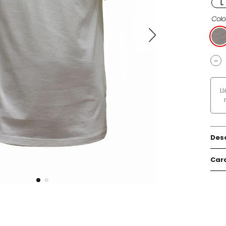
L
Colo
－
L
Des
Cara