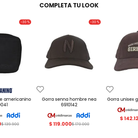
COMPLETA TU LOOK
-
30 %
-
30 %
gorra senna hombre nea
gorra unisex
0041
6910142
$
142
.
1
0
$
119
.
000
$
139
.
900
$
170
.
000