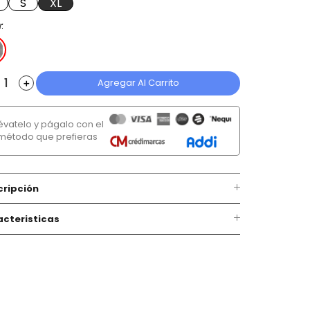
S
XL
r
Agregar Al Carrito
＋
lévatelo y págalo con el
método que prefieras
cripción
cteristicas