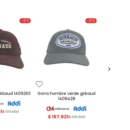
-
21 %
-
21 %
 girbaud 1409263
gorra hombre verde girbaud
1409428
21
$
179
.
900
$
157
.
921
$
199
.
900