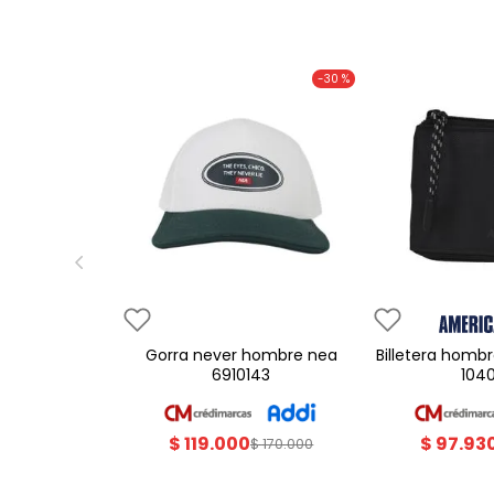
-
30 %
gorra never hombre nea
billetera hombre americanino
6910143
104
$
119
.
000
$
97
.
93
$
170
.
000