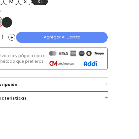
M
S
XL
r
Agregar Al Carrito
＋
lévatelo y págalo con el
método que prefieras
cripción
cteristicas