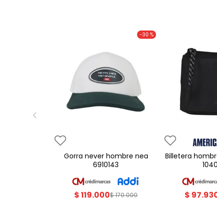
-
30 %
gorra never hombre nea
billetera hombre americanino
6910143
104
$
119
.
000
$
97
.
93
$
170
.
000