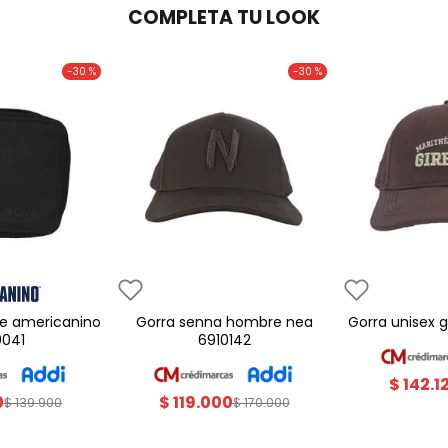
COMPLETA TU LOOK
-
30 %
-
30 %
gorra senna hombre nea
gorra unisex
0041
6910142
$
142
.
1
0
$
119
.
000
$
139
.
900
$
170
.
000