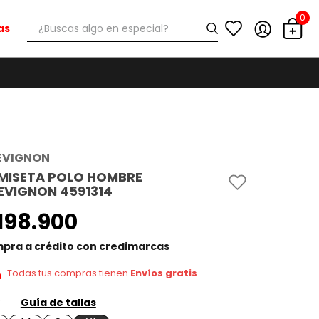
0
¿Buscas algo en especial?
as
EVIGNON
MISETA POLO HOMBRE
EVIGNON 4591314
198
.
900
pra a crédito con credimarcas
Todas tus compras tienen
Envíos gratis
Guía de tallas