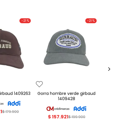
-
21 %
-
21 %
 girbaud 1409263
gorra hombre verde girbaud
1409428
21
$
179
.
900
$
157
.
921
$
199
.
900