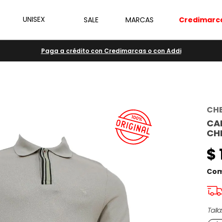
UNISEX
SALE
MARCAS
Credimarc
Paga a crédito con Credimarcas o con Addi
CH
CA
CH
$
Com
Talla