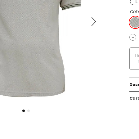
L
Colo
－
L
Des
Cara