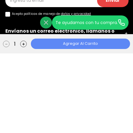
Enviar
Acepto políticas de manejo de
datos y privacidad
Te ayudamos con tu compra.
Envíanos un correo electrónico, llámanos o
+
chatea con nosotros
Agregar Al Carrito
－
＋
Ayuda
+
Localizador de Tiendas
Aviso de Privacidad
Políticas de Tratamiento
Manual de Políticas Web
Consentimiento Web