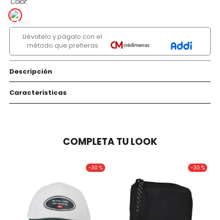
Color
Llévatelo y págalo con el
método que prefieras
Descripción
Caracteristicas
COMPLETA TU LOOK
-
30 %
-
30 %