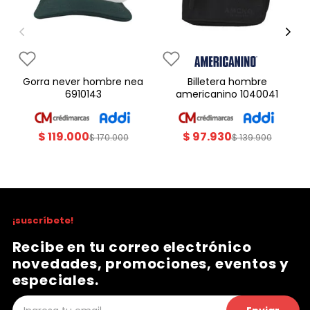
gorra never hombre nea
billetera hombre
6910143
americanino 1040041
$
119
.
000
$
97
.
930
$
170
.
000
$
139
.
900
¡suscríbete!
Recibe en tu correo electrónico
novedades, promociones, eventos y
especiales.