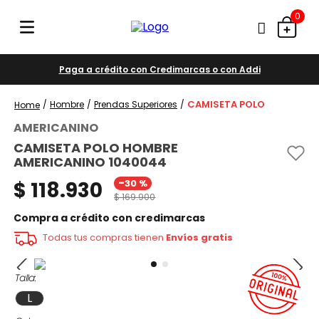
0
Paga a crédito con Credimarcas o con Addi
CAMISETA POLO
Hombre
Prendas Superiores
AMERICANINO
CAMISETA POLO HOMBRE
AMERICANINO 1040044
-
$
118
.
930
30 %
$
169
.
900
Compra a crédito con credimarcas
Todas tus compras tienen
Envíos gratis
Talla
L