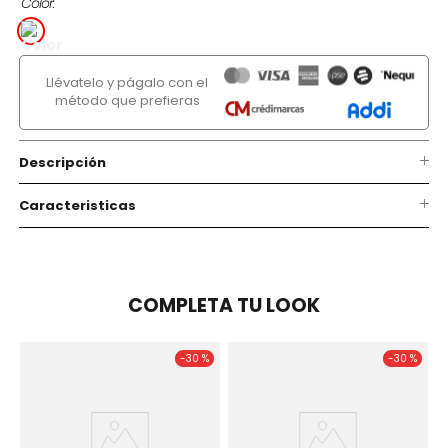
Color
Llévatelo y págalo con el
método que prefieras
Descripción
Caracteristicas
COMPLETA TU LOOK
-
30 %
-
30 %