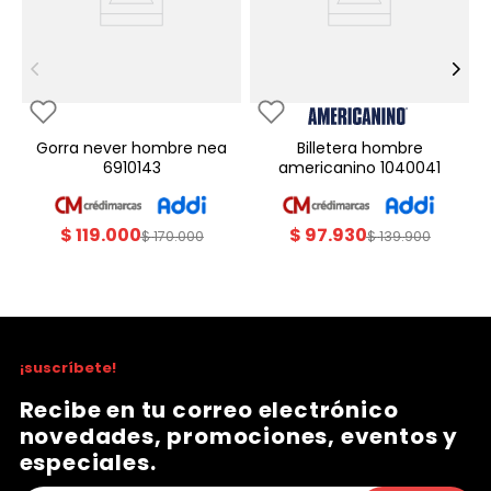
gorra never hombre nea
billetera hombre
6910143
americanino 1040041
$
119
.
000
$
97
.
930
$
170
.
000
$
139
.
900
¡suscríbete!
Recibe en tu correo electrónico
novedades, promociones, eventos y
especiales.