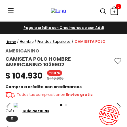
0
Paga a crédito con Credimarcas o con Addi
CAMISETA POLO
Hombre
Prendas Superiores
AMERICANINO
CAMISETA POLO HOMBRE
AMERICANINO 1039902
-
$
104
.
930
30 %
$
149
.
900
Compra a crédito con credimarcas
Todas tus compras tienen
Envíos gratis
Talla
Guía de tallas
S