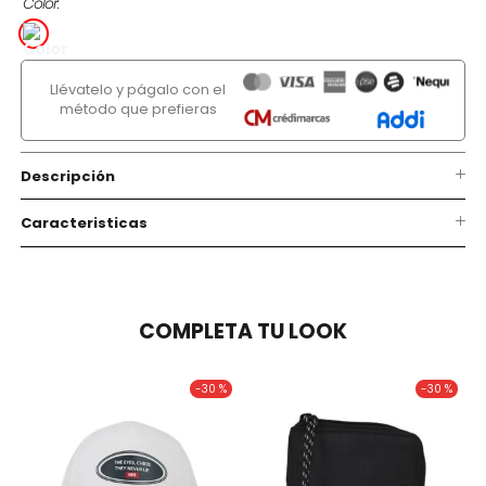
Color
Llévatelo y págalo con el
método que prefieras
Descripción
Caracteristicas
COMPLETA TU LOOK
-
30 %
-
30 %