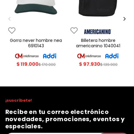
gorra never hombre nea
billetera hombre
6910143
americanino 1040041
$
119
.
000
$
97
.
930
$
170
.
000
$
139
.
900
¡suscríbete!
Recibe en tu correo electrónico
novedades, promociones, eventos y
especiales.