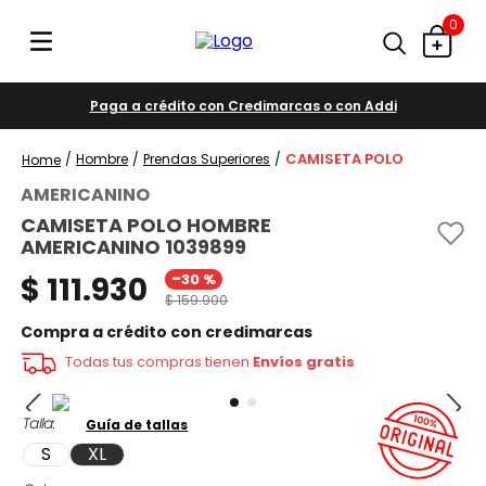
0
Paga a crédito con Credimarcas o con Addi
CAMISETA POLO
Hombre
Prendas Superiores
AMERICANINO
CAMISETA POLO HOMBRE
AMERICANINO 1039899
-
$
111
.
930
30 %
$
159
.
900
Compra a crédito con credimarcas
Todas tus compras tienen
Envíos gratis
Talla
Guía de tallas
S
XL