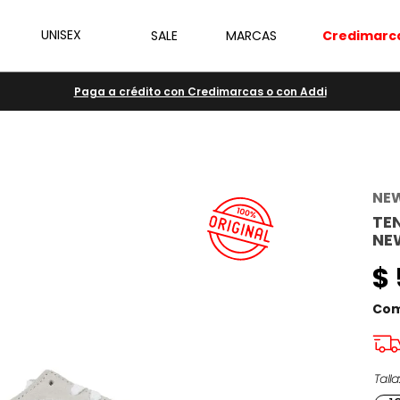
UNISEX
SALE
MARCAS
Credimarc
Paga a crédito con Credimarcas o con Addi
NE
TE
NE
$
Com
Talla