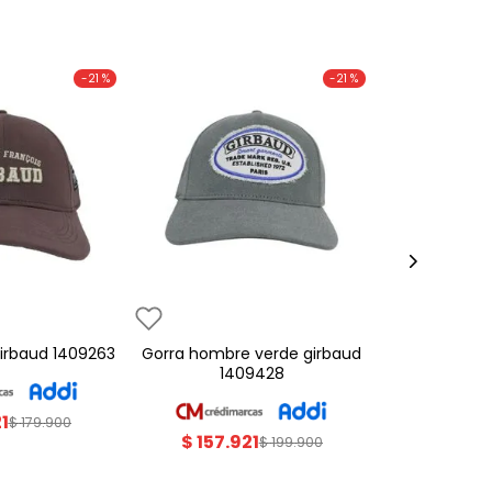
-
21 %
-
21 %
 girbaud 1409263
gorra hombre verde girbaud
1409428
21
$
179
.
900
$
157
.
921
$
199
.
900