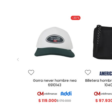
-
30 %
gorra never hombre nea
billetera hombre americanino
6910143
104
$
119
.
000
$
97
.
93
$
170
.
000