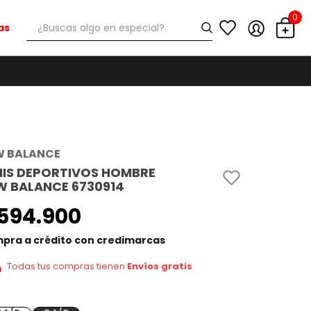
0
¿Buscas algo en especial?
as
W BALANCE
NIS DEPORTIVOS HOMBRE
W BALANCE 6730914
594
.
900
pra a crédito con credimarcas
Todas tus compras tienen
Envíos gratis