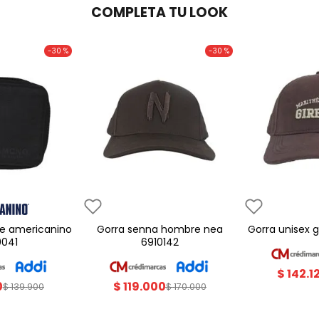
COMPLETA TU LOOK
-
30 %
-
30 %
gorra senna hombre nea
gorra unisex
0041
6910142
$
142
.
1
0
$
119
.
000
$
139
.
900
$
170
.
000