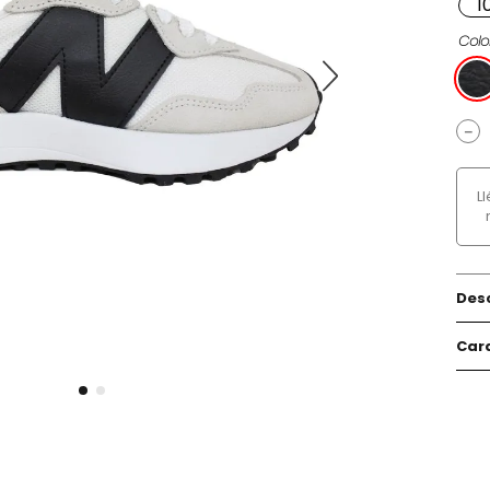
1
Colo
－
L
Des
Cara