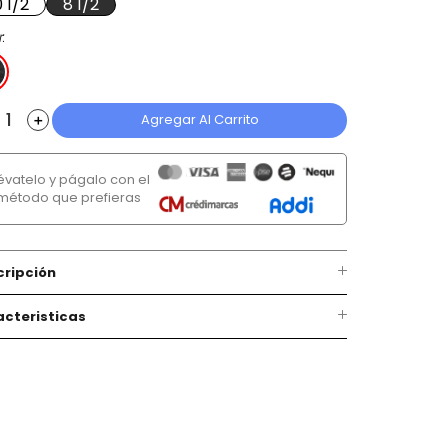
0 1/2
8 1/2
r
Agregar Al Carrito
＋
lévatelo y págalo con el
método que prefieras
cripción
cteristicas