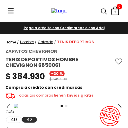
0
Paga a crédito con Credimarcas o con Addi
TENIS DEPORTIVOS
Hombre
Calzado
ZAPATOS CHEVIGNON
TENIS DEPORTIVOS HOMBRE
CHEVIGNON 6850061
-
$
384
.
930
30 %
$
549
.
900
Compra a crédito con credimarcas
Todas tus compras tienen
Envíos gratis
Talla
40
42