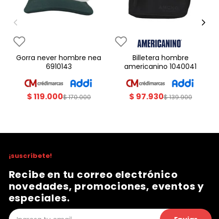
gorra never hombre nea
billetera hombre
6910143
americanino 1040041
$
119
.
000
$
97
.
930
$
170
.
000
$
139
.
900
¡suscríbete!
Recibe en tu correo electrónico
novedades, promociones, eventos y
especiales.