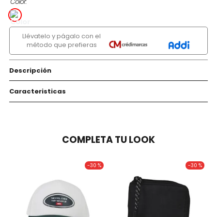
Color
Llévatelo y págalo con el
método que prefieras
Descripción
Caracteristicas
COMPLETA TU LOOK
-
30 %
-
30 %