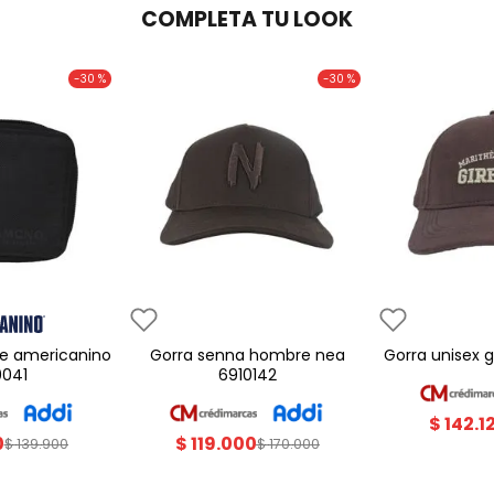
COMPLETA TU LOOK
-
30 %
-
30 %
gorra senna hombre nea
gorra unisex
0041
6910142
$
142
.
1
0
$
119
.
000
$
139
.
900
$
170
.
000