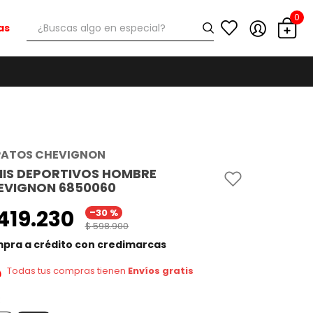
0
¿Buscas algo en especial?
as
PATOS CHEVIGNON
NIS DEPORTIVOS HOMBRE
EVIGNON 6850060
-
419
.
230
30 %
$
598
.
900
pra a crédito con credimarcas
Todas tus compras tienen
Envíos gratis