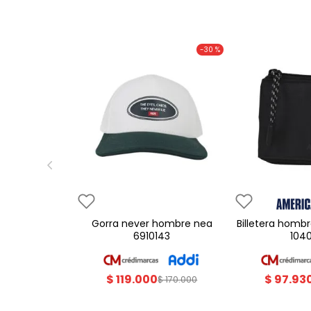
-
30 %
gorra never hombre nea
billetera hombre americanino
6910143
104
$
119
.
000
$
97
.
93
$
170
.
000