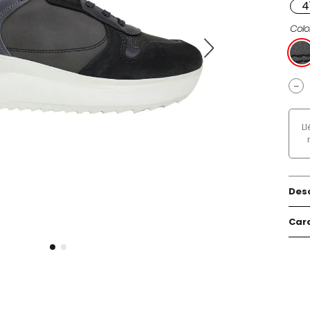
4
Colo
－
L
Des
Cara