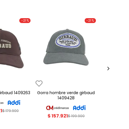
-
21 %
-
21 %
 girbaud 1409263
gorra hombre verde girbaud
1409428
21
$
179
.
900
$
157
.
921
$
199
.
900