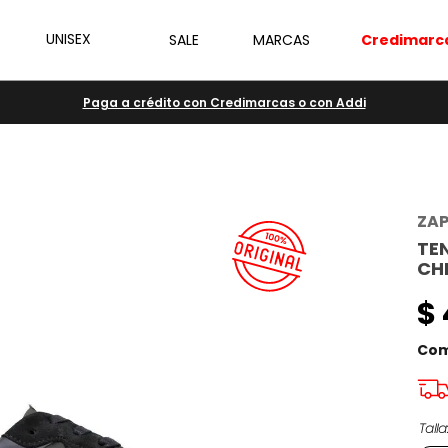
UNISEX
SALE
MARCAS
Credimarc
Paga a crédito con Credimarcas o con Addi
ZA
TE
CH
$
Com
Talla