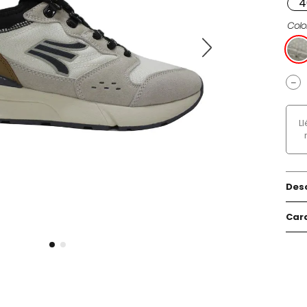
4
Colo
－
L
Des
Cara