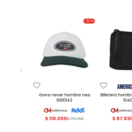
-
30 %
gorra never hombre nea
billetera hombre americanino
6910143
104
$
119
.
000
$
97
.
93
$
170
.
000