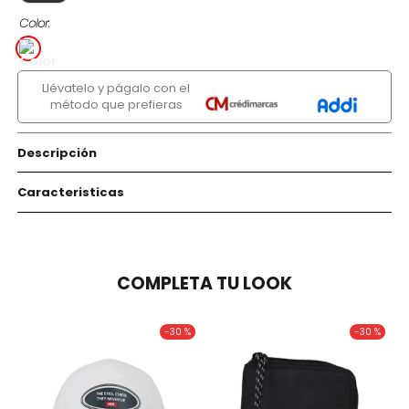
Color
Llévatelo y págalo con el
método que prefieras
Descripción
Caracteristicas
COMPLETA TU LOOK
-
30 %
-
30 %