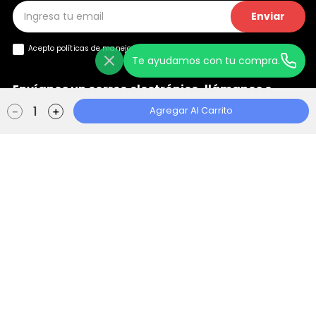
Enviar
Acepto políticas de manejo de
datos y privacidad
Te ayudamos con tu compra.
Envíanos un correo electrónico, llámanos o
+
chatea con nosotros
Agregar Al Carrito
－
＋
Ayuda
+
Localizador de Tiendas
Aviso de Privacidad
Políticas de Tratamiento
Manual de Políticas Web
Consentimiento Web