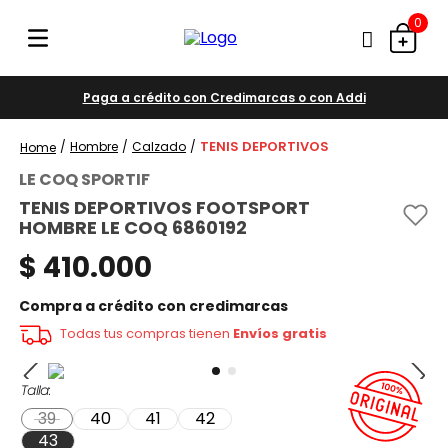
0
Paga a crédito con Credimarcas o con Addi
TENIS DEPORTIVOS
Hombre
Calzado
LE COQ SPORTIF
TENIS DEPORTIVOS FOOTSPORT
HOMBRE LE COQ 6860192
$
410
.
000
Compra a crédito con credimarcas
Todas tus compras tienen
Envíos gratis
Talla
39
40
41
42
43