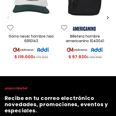
gorra never hombre nea
billetera hombre
6910143
americanino 1040041
$
119
.
000
$
97
.
930
$
170
.
000
$
139
.
900
¡suscríbete!
Recibe en tu correo electrónico
novedades, promociones, eventos y
especiales.