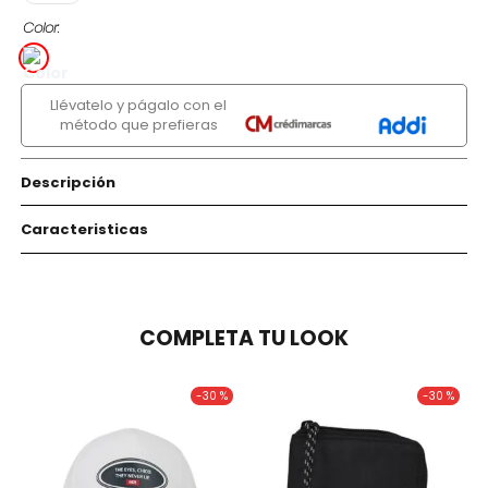
Color
Llévatelo y págalo con el
método que prefieras
Descripción
Caracteristicas
COMPLETA TU LOOK
-
30 %
-
30 %