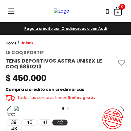
0
Paga a crédito con Credimarcas o con Addi
Unisex
LE COQ SPORTIF
TENIS DEPORTIVOS ASTRA UNISEX LE
COQ 6860213
$
450
.
000
Compra a crédito con credimarcas
Todas tus compras tienen
Envíos gratis
Talla
39
40
41
42
43