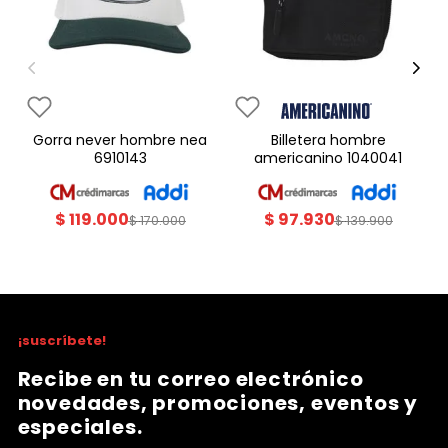
gorra never hombre nea
billetera hombre
6910143
americanino 1040041
$
119
.
000
$
97
.
930
$
170
.
000
$
139
.
900
¡suscríbete!
Recibe en tu correo electrónico
novedades, promociones, eventos y
especiales.