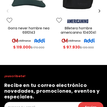
gorra never hombre nea
billetera hombre
6910143
americanino 1040041
$
119
.
000
$
97
.
930
$
170
.
000
$
139
.
900
¡suscríbete!
Recibe en tu correo electrónico
novedades, promociones, eventos y
especiales.