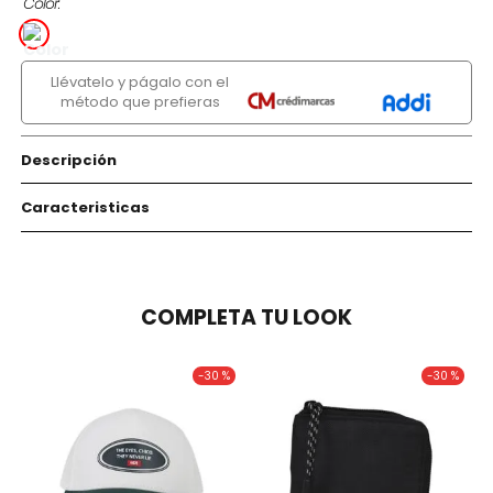
Color
Llévatelo y págalo con el
método que prefieras
Descripción
Caracteristicas
COMPLETA TU LOOK
-
30 %
-
30 %