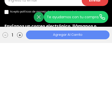
Enviar
Acepto políticas de manejo de
datos y privacidad
Te ayudamos con tu compra.
Envíanos un correo electrónico, llámanos o
+
chatea con nosotros
Agregar Al Carrito
－
＋
Ayuda
+
Localizador de Tiendas
Aviso de Privacidad
Políticas de Tratamiento
Manual de Políticas Web
Consentimiento Web
Escape Store 2021 © Todos los derechos reservados | Empowered By