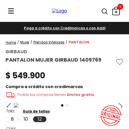
0
Paga a crédito con Credimarcas o con Addi
PANTALON
Mujer
Prendas Inferiores
GIRBAUD
PANTALON MUJER GIRBAUD 1409769
$
549
.
900
Compra a crédito con credimarcas
Todas tus compras tienen
Envíos gratis
Talla
Guía de tallas
8
10
12
Color