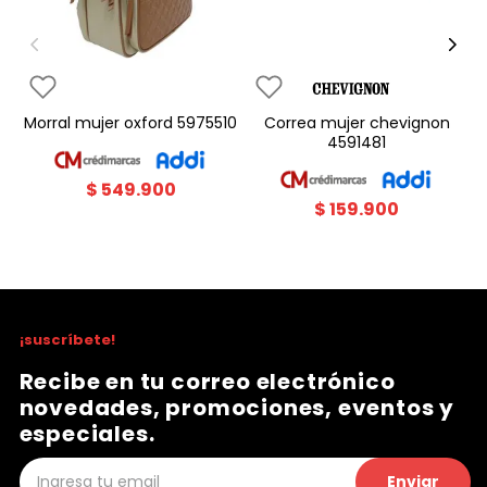
morral mujer oxford 5975510
correa mujer chevignon
4591481
$
549
.
900
$
159
.
900
¡suscríbete!
Recibe en tu correo electrónico
novedades, promociones, eventos y
especiales.
Enviar