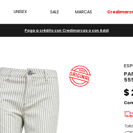
UNISEX
SALE
MARCAS
Credimarc
Paga a crédito con Credimarcas o con Addi
ESP
PA
55
$
Com
Talla