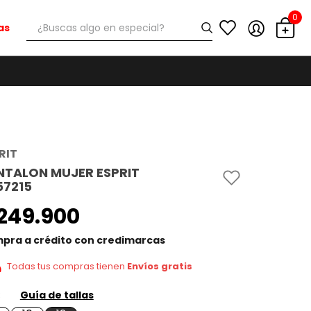
0
¿Buscas algo en especial?
as
RIT
NTALON MUJER ESPRIT
57215
249
.
900
pra a crédito con credimarcas
Todas tus compras tienen
Envíos gratis
Guía de tallas