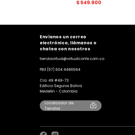
$
549
.
900
Envíanos un correo
electrónico, llámanos o
chatea con nosotros
tiendavirtual@virtualconfe.com.co
PBX (57) 604 4486564
Cra. 49 #49-73
Edificio Seguros Bolíva
Medellin - Colombia
Localizador de
Tiendas