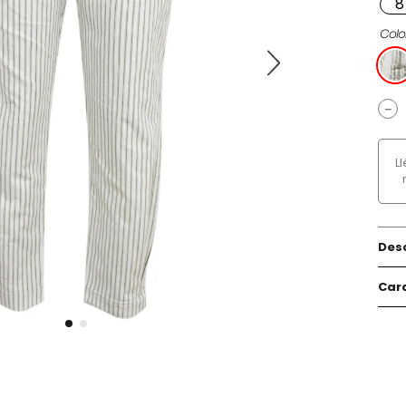
8
Colo
－
L
Des
Cara