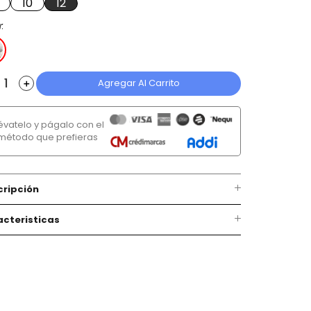
10
12
r
Agregar Al Carrito
＋
lévatelo y págalo con el
método que prefieras
cripción
cteristicas