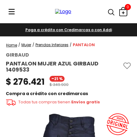
0
Paga a crédito con Credimarcas o con Addi
PANTALON
Mujer
Prendas Inferiores
GIRBAUD
PANTALON MUJER AZUL GIRBAUD
1409533
-
$
276
.
421
21 %
$
349
.
900
Compra a crédito con credimarcas
Todas tus compras tienen
Envíos gratis