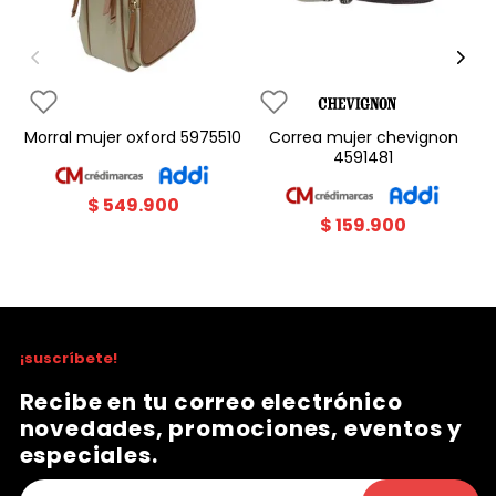
morral mujer oxford 5975510
correa mujer chevignon
4591481
$
549
.
900
$
159
.
900
¡suscríbete!
Recibe en tu correo electrónico
novedades, promociones, eventos y
especiales.