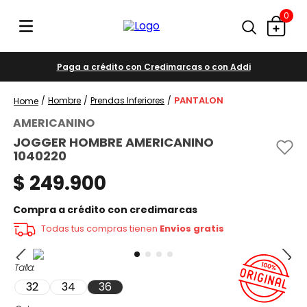
0
Paga a crédito con Credimarcas o con Addi
PANTALON
Hombre
Prendas Inferiores
AMERICANINO
JOGGER HOMBRE AMERICANINO
1040220
$
249
.
900
Compra a crédito con credimarcas
Todas tus compras tienen
Envíos gratis
Talla
32
34
36