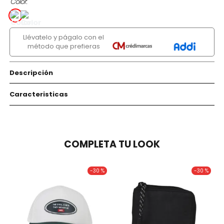
Color
Llévatelo y págalo con el
método que prefieras
Descripción
Caracteristicas
COMPLETA TU LOOK
-
30 %
-
30 %