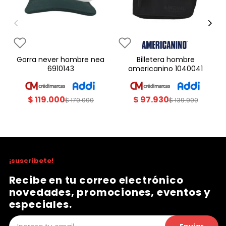
gorra never hombre nea
billetera hombre
6910143
americanino 1040041
$
119
.
000
$
97
.
930
$
170
.
000
$
139
.
900
¡suscríbete!
Recibe en tu correo electrónico
novedades, promociones, eventos y
especiales.