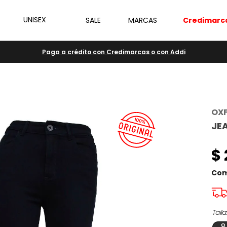
UNISEX
SALE
MARCAS
Credimarc
Paga a crédito con Credimarcas o con Addi
OX
JE
$
Com
Talla
8