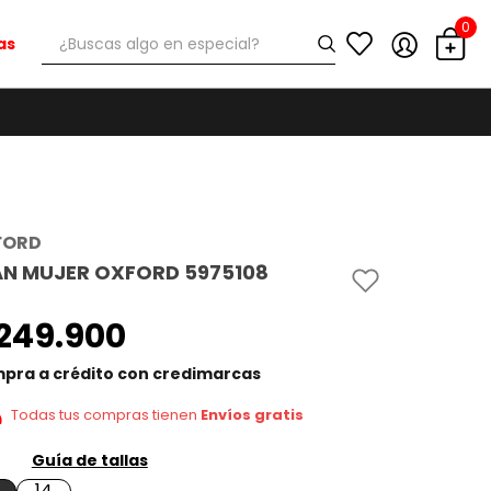
0
¿Buscas algo en especial?
as
FORD
AN MUJER OXFORD 5975108
249
.
900
pra a crédito con credimarcas
Todas tus compras tienen
Envíos gratis
Guía de tallas
14