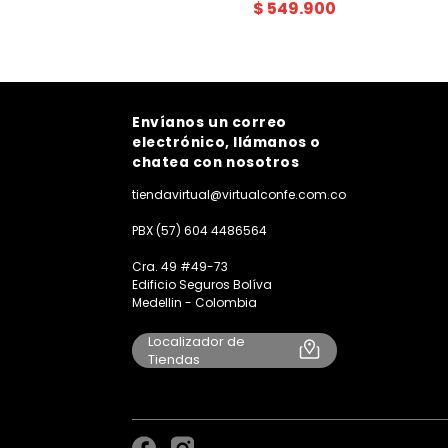
$
549
.
900
Envíanos un correo
electrónico, llámanos o
chatea con nosotros
tiendavirtual@virtualconfe.com.co
PBX (57) 604 4486564
Cra. 49 #49-73
Edificio Seguros Bolíva
Medellin - Colombia
Localizador de
Tiendas