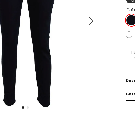
Colo
－
L
Des
Cara