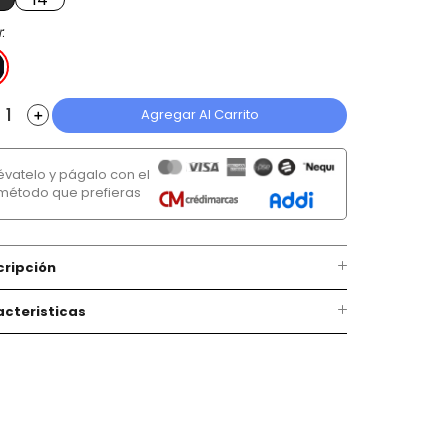
r
Agregar Al Carrito
＋
lévatelo y págalo con el
método que prefieras
cripción
cteristicas