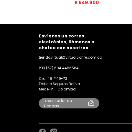
$
549
.
900
Envíanos un correo
electrónico, llámanos o
chatea con nosotros
tiendavirtual@virtualconfe.com.co
PBX (57) 604 4486564
Cra. 49 #49-73
Edificio Seguros Bolíva
Medellin - Colombia
Localizador de
Tiendas