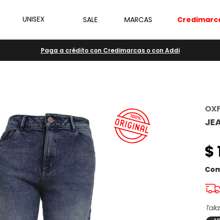
UNISEX
SALE
MARCAS
Credimarc
Paga a crédito con Credimarcas o con Addi
OX
JE
$
Com
Talla