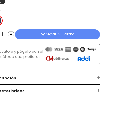
2
r
Agregar Al Carrito
＋
lévatelo y págalo con el
método que prefieras
cripción
cteristicas