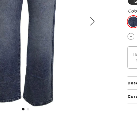
1
Colo
－
L
Des
Cara