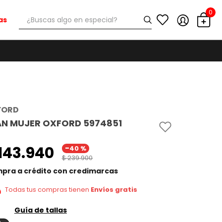
0
¿Buscas algo en especial?
as
FORD
AN MUJER OXFORD 5974851
-
143
.
940
40 %
$
239
.
900
pra a crédito con credimarcas
Todas tus compras tienen
Envíos gratis
Guía de tallas