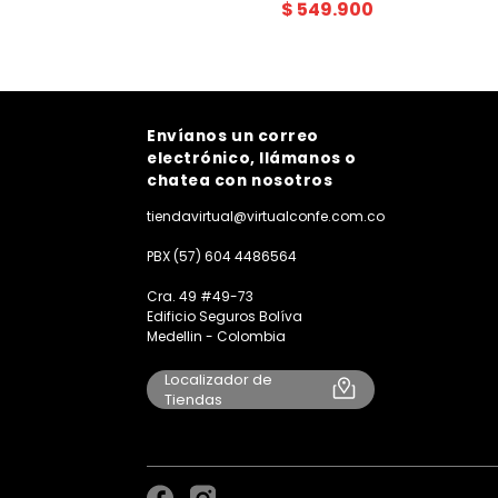
$
549
.
900
Envíanos un correo
electrónico, llámanos o
chatea con nosotros
tiendavirtual@virtualconfe.com.co
PBX (57) 604 4486564
Cra. 49 #49-73
Edificio Seguros Bolíva
Medellin - Colombia
Localizador de
Tiendas