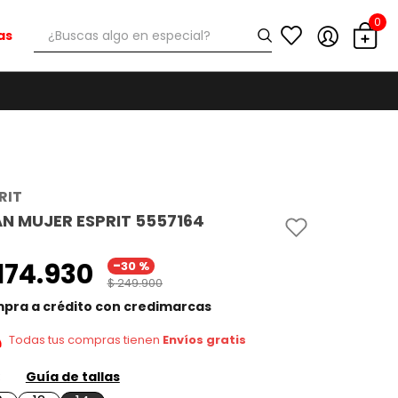
0
¿Buscas algo en especial?
as
RIT
AN MUJER ESPRIT 5557164
-
174
.
930
30 %
$
249
.
900
pra a crédito con credimarcas
Todas tus compras tienen
Envíos gratis
Guía de tallas