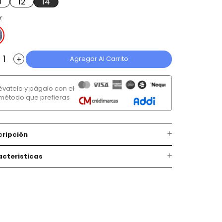
0
12
14
r
Agregar Al Carrito
＋
lévatelo y págalo con el
método que prefieras
cripción
cteristicas