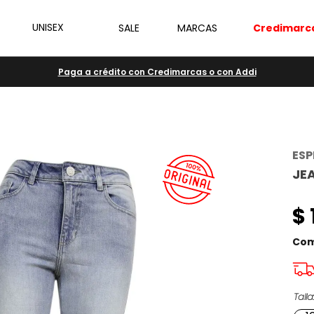
UNISEX
SALE
MARCAS
Credimarc
Paga a crédito con Credimarcas o con Addi
ESP
JE
$
Com
Talla