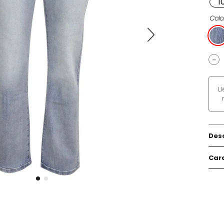
1
Colo
－
L
Des
Cara