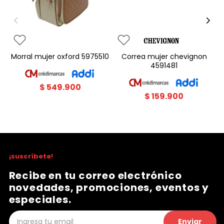
morral mujer oxford 5975510
correa mujer chevignon
4591481
$
549
.
900
$
159
.
900
¡suscríbete!
Recibe en tu correo electrónico
novedades, promociones, eventos y
especiales.
Enviar