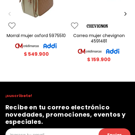
morral mujer oxford 5975510
correa mujer chevignon
4591481
$
549
.
900
$
159
.
900
¡suscríbete!
Recibe en tu correo electrónico
novedades, promociones, eventos y
especiales.