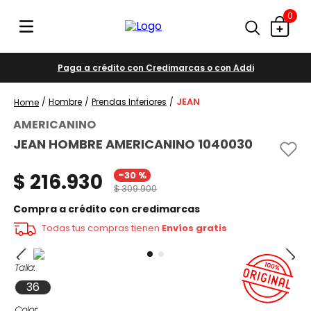
0
Paga a crédito con Credimarcas o con Addi
JEAN
Hombre
Prendas Inferiores
AMERICANINO
JEAN HOMBRE AMERICANINO 1040030
-
$
216
.
930
30 %
$
309
.
900
Compra a crédito con credimarcas
Todas tus compras tienen
Envíos gratis
Talla
36
Color