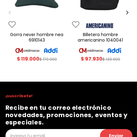
gorra never hombre nea
billetera hombre
6910143
americanino 1040041
$
119
.
000
$
97
.
930
$
170
.
000
$
139
.
900
¡suscríbete!
Recibe en tu correo electrónico
novedades, promociones, eventos y
especiales.
Enviar