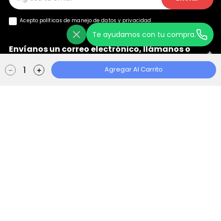
Acepto políticas de manejo de
datos y privacidad
Te ayudamos con tu compra.
Envíanos un correo electrónico, llámanos o
+
chatea con nosotros
Agregar Al Carrito
－
＋
Ayuda
+
Localizador de Tiendas
Aviso de Privacidad
Políticas de Tratamiento
Manual de Políticas Web
Consentimiento Web
Escape Store 2021 © Todos los derechos reservados | Empowered By