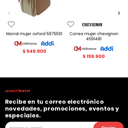
morral mujer oxford 5975510
correa mujer chevignon
4591481
$
549
.
900
$
159
.
900
¡suscríbete!
Recibe en tu correo electrónico
novedades, promociones, eventos y
especiales.