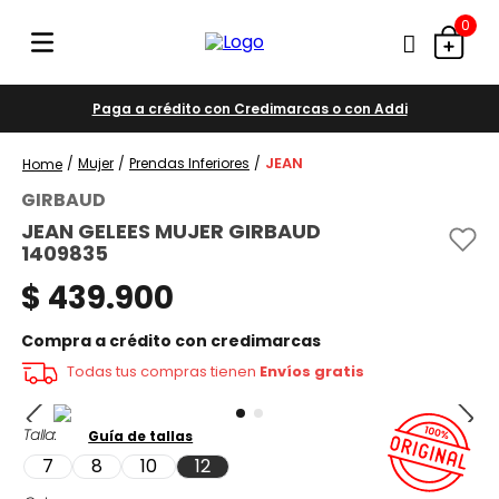
0
Paga a crédito con Credimarcas o con Addi
JEAN
Mujer
Prendas Inferiores
GIRBAUD
JEAN GELEES MUJER GIRBAUD
1409835
$
439
.
900
Compra a crédito con credimarcas
Todas tus compras tienen
Envíos gratis
Talla
Guía de tallas
7
8
10
12