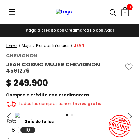
0
Paga a crédito con Credimarcas o con Addi
JEAN
Mujer
Prendas Inferiores
CHEVIGNON
JEAN COSMO MUJER CHEVIGNON
4591276
$
249
.
900
Compra a crédito con credimarcas
Todas tus compras tienen
Envíos gratis
Talla
Guía de tallas
8
10