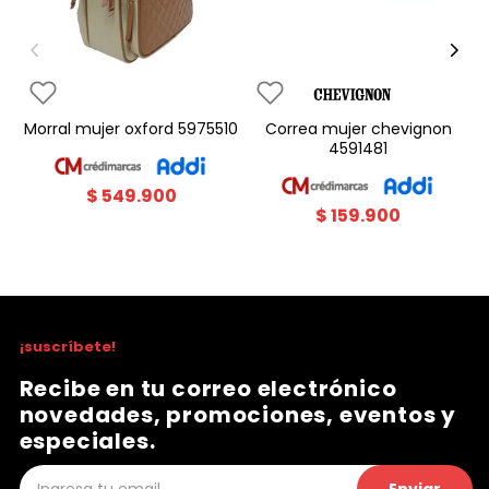
morral mujer oxford 5975510
correa mujer chevignon
4591481
$
549
.
900
$
159
.
900
¡suscríbete!
Recibe en tu correo electrónico
novedades, promociones, eventos y
especiales.