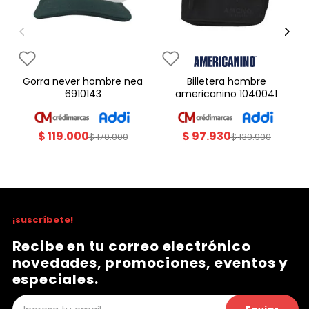
gorra never hombre nea
billetera hombre
6910143
americanino 1040041
$
119
.
000
$
97
.
930
$
170
.
000
$
139
.
900
¡suscríbete!
Recibe en tu correo electrónico
novedades, promociones, eventos y
especiales.