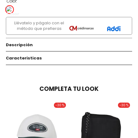
Color
Llévatelo y págalo con el
método que prefieras
Descripción
Caracteristicas
COMPLETA TU LOOK
-
30 %
-
30 %