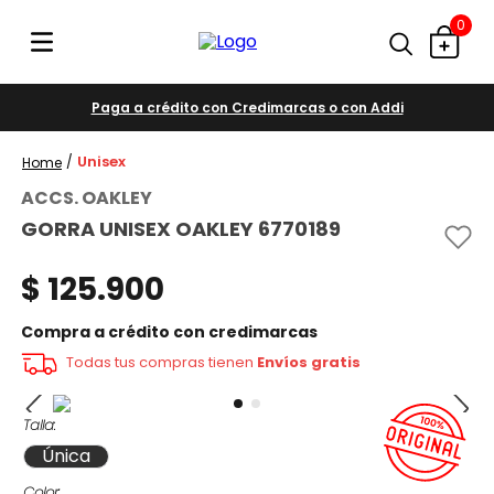
0
Paga a crédito con Credimarcas o con Addi
Unisex
ACCS. OAKLEY
GORRA UNISEX OAKLEY 6770189
$
125
.
900
Compra a crédito con credimarcas
Todas tus compras tienen
Envíos gratis
Talla
Única
Color