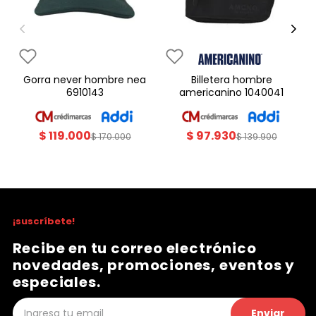
gorra never hombre nea
billetera hombre
6910143
americanino 1040041
$
119
.
000
$
97
.
930
$
170
.
000
$
139
.
900
¡suscríbete!
Recibe en tu correo electrónico
novedades, promociones, eventos y
especiales.
Enviar