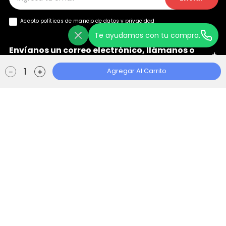
Acepto políticas de manejo de
datos y privacidad
Te ayudamos con tu compra.
Envíanos un correo electrónico, llámanos o
+
chatea con nosotros
Agregar Al Carrito
－
＋
Ayuda
+
Localizador de Tiendas
Aviso de Privacidad
Políticas de Tratamiento
Manual de Políticas Web
Consentimiento Web
Escape Store 2021 © Todos los derechos reservados | Empowered By