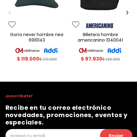
gorra never hombre nea
billetera hombre
6910143
americanino 1040041
$
119
.
000
$
97
.
930
$
170
.
000
$
139
.
900
¡suscríbete!
Recibe en tu correo electrónico
novedades, promociones, eventos y
especiales.
Enviar