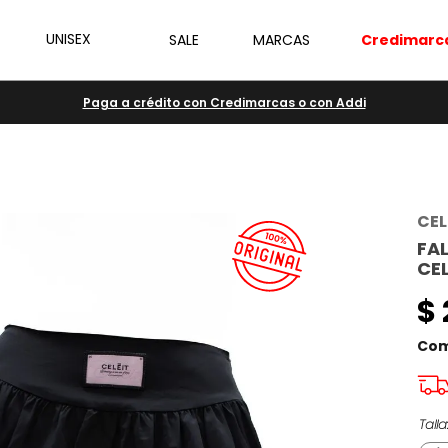
UNISEX
SALE
MARCAS
Credimarc
Paga a crédito con Credimarcas o con Addi
CEL
FA
CEL
$
Com
Talla