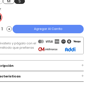
M
S
r
Agregar Al Carrito
＋
lévatelo y págalo con el
método que prefieras
cripción
cteristicas