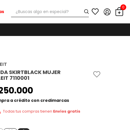
0
¿Buscas algo en especial?
as
EIT
LDA SKIRTBLACK MUJER
EIT 7110001
250
.
000
pra a crédito con credimarcas
Todas tus compras tienen
Envíos gratis