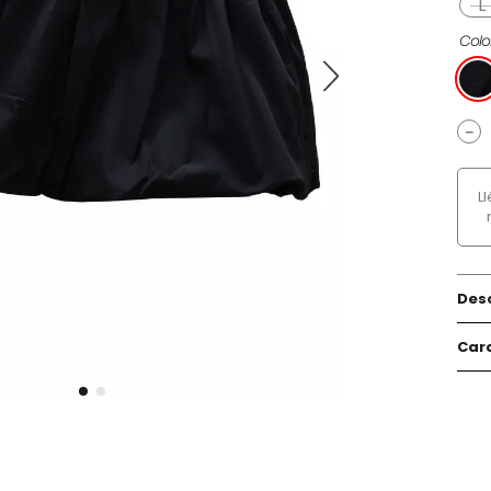
L
Colo
－
L
Des
Cara