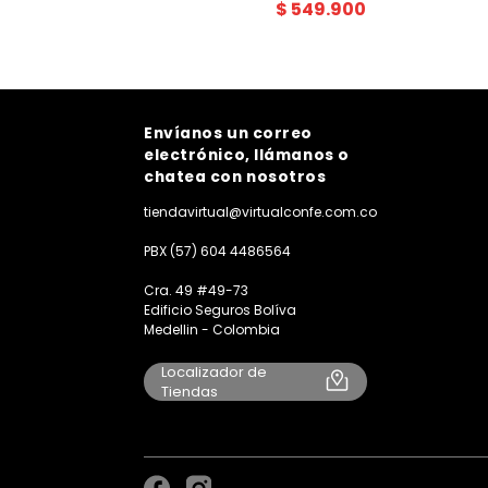
$
549
.
900
Envíanos un correo
electrónico, llámanos o
chatea con nosotros
tiendavirtual@virtualconfe.com.co
PBX (57) 604 4486564
Cra. 49 #49-73
Edificio Seguros Bolíva
Medellin - Colombia
Localizador de
Tiendas