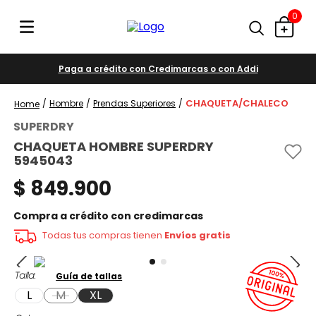
0
Paga a crédito con Credimarcas o con Addi
CHAQUETA/CHALECO
Hombre
Prendas Superiores
SUPERDRY
CHAQUETA HOMBRE SUPERDRY
5945043
$
849
.
900
Compra a crédito con credimarcas
Todas tus compras tienen
Envíos gratis
Talla
Guía de tallas
L
M
XL