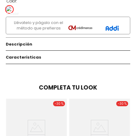
Color
Llévatelo y págalo con el
método que prefieras
Descripción
Caracteristicas
COMPLETA TU LOOK
-
30 %
-
30 %