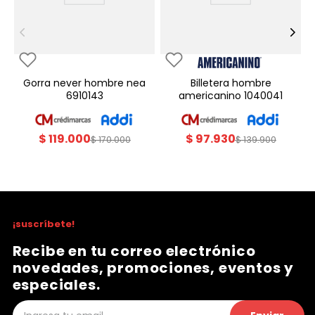
gorra never hombre nea
billetera hombre
6910143
americanino 1040041
$
119
.
000
$
97
.
930
$
170
.
000
$
139
.
900
¡suscríbete!
Recibe en tu correo electrónico
novedades, promociones, eventos y
especiales.