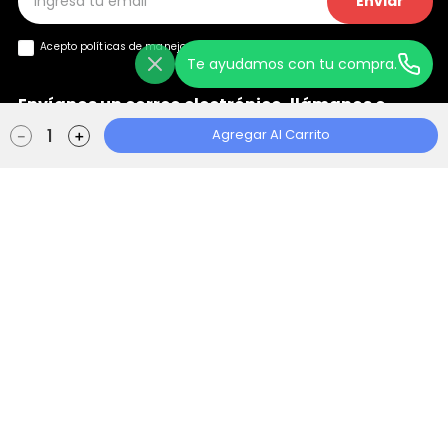
Enviar
Acepto políticas de manejo de
datos y privacidad
Te ayudamos con tu compra.
Envíanos un correo electrónico, llámanos o
+
chatea con nosotros
Agregar Al Carrito
－
＋
Ayuda
+
Localizador de Tiendas
Aviso de Privacidad
Políticas de Tratamiento
Manual de Políticas Web
Consentimiento Web
Escape Store 2021 © Todos los derechos reservados | Empowered By