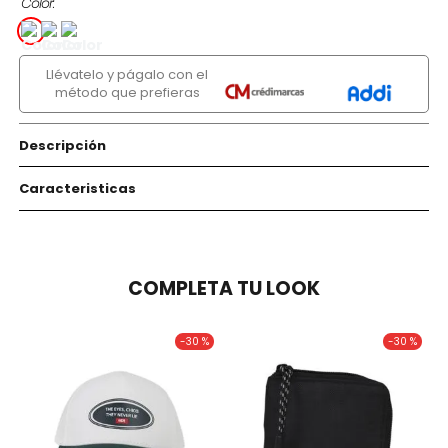
Color
Llévatelo y págalo con el
método que prefieras
Descripción
Caracteristicas
COMPLETA TU LOOK
-
30 %
-
30 %