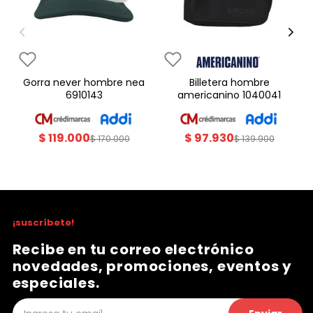
gorra never hombre nea
billetera hombre
6910143
americanino 1040041
$
119
.
000
$
97
.
930
$
170
.
000
$
139
.
900
¡suscríbete!
Recibe en tu correo electrónico
novedades, promociones, eventos y
especiales.