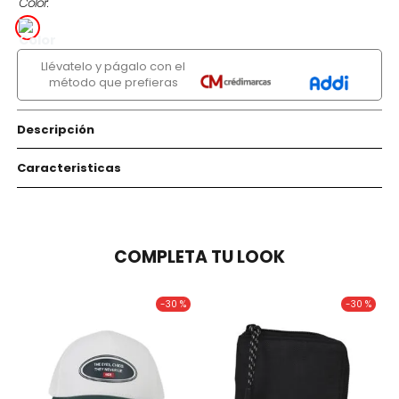
Color
Llévatelo y págalo con el
método que prefieras
Descripción
Caracteristicas
COMPLETA TU LOOK
-
30 %
-
30 %