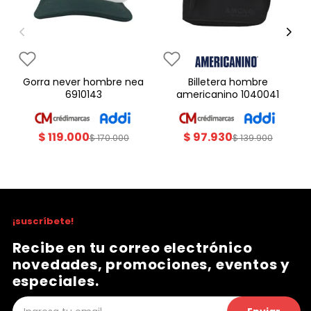
gorra never hombre nea
billetera hombre
6910143
americanino 1040041
$
119
.
000
$
97
.
930
$
170
.
000
$
139
.
900
¡suscríbete!
Recibe en tu correo electrónico
novedades, promociones, eventos y
especiales.