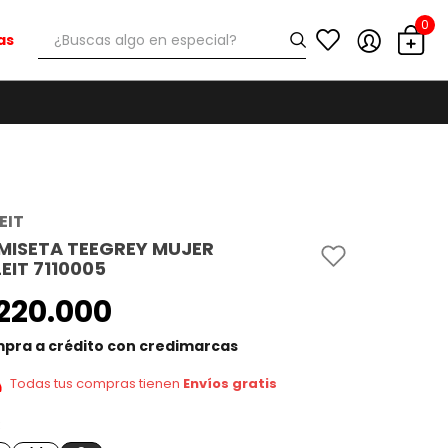
0
¿Buscas algo en especial?
as
EIT
MISETA TEEGREY MUJER
EIT 7110005
220
.
000
pra a crédito con credimarcas
Todas tus compras tienen
Envíos gratis