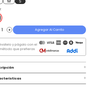
M
S
r
Agregar Al Carrito
＋
lévatelo y págalo con el
método que prefieras
cripción
cteristicas