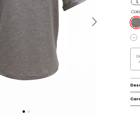
L
Colo
－
L
Des
Cara