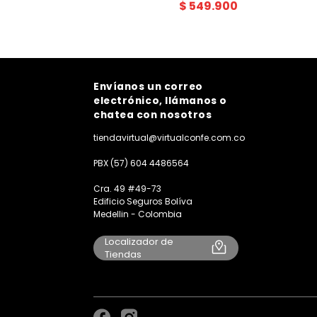
$
549
.
900
Envíanos un correo
electrónico, llámanos o
chatea con nosotros
tiendavirtual@virtualconfe.com.co
PBX (57) 604 4486564
Cra. 49 #49-73
Edificio Seguros Bolíva
Medellin - Colombia
Localizador de
Tiendas