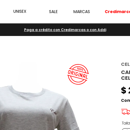
UNISEX
SALE
MARCAS
Credimarc
Paga a crédito con Credimarcas o con Addi
CEL
CA
CEL
$
Com
Talla