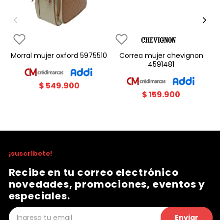
morral mujer oxford 5975510
correa mujer chevignon
4591481
$
549
.
900
$
159
.
900
¡suscríbete!
Recibe en tu correo electrónico
novedades, promociones, eventos y
especiales.
Enviar