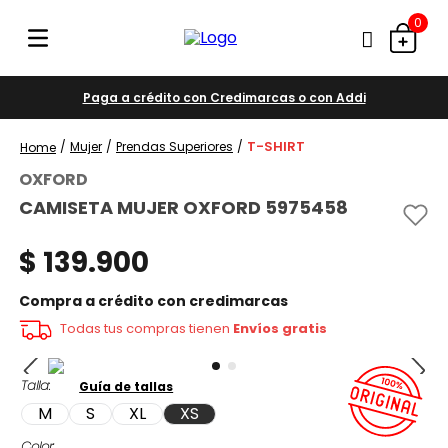
0
Paga a crédito con Credimarcas o con Addi
T-SHIRT
Mujer
Prendas Superiores
OXFORD
CAMISETA MUJER OXFORD 5975458
$
139
.
900
Compra a crédito con credimarcas
Todas tus compras tienen
Envíos gratis
Talla
Guía de tallas
M
S
XL
XS
Color