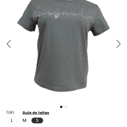
Talla
Guía de tallas
L
M
S