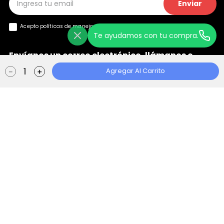
Enviar
Acepto políticas de manejo de
datos y privacidad
Te ayudamos con tu compra.
Envíanos un correo electrónico, llámanos o
+
chatea con nosotros
Agregar Al Carrito
－
＋
Ayuda
+
Localizador de Tiendas
Aviso de Privacidad
Políticas de Tratamiento
Manual de Políticas Web
Consentimiento Web