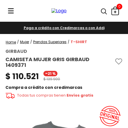
0
Paga a crédito con Credimarcas o con Addi
T-SHIRT
Mujer
Prendas Superiores
GIRBAUD
CAMISETA MUJER GRIS GIRBAUD
1409371
-
$
110
.
521
21 %
$
139
.
900
Compra a crédito con credimarcas
Todas tus compras tienen
Envíos gratis