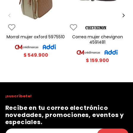
morral mujer oxford 5975510
correa mujer chevignon
4591481
$
549
.
900
$
159
.
900
¡suscríbete!
Recibe en tu correo electrónico
novedades, promociones, eventos y
especiales.