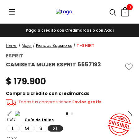
0
Paga a crédito con Credimarcas o con Addi
T-SHIRT
Mujer
Prendas Superiores
ESPRIT
CAMISETA MUJER ESPRIT 5557193
$
179
.
900
Compra a crédito con credimarcas
Todas tus compras tienen
Envíos gratis
Talla
Guía de tallas
L
M
S
XL
Color