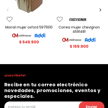
morral mujer oxford 5975510
correa mujer chevignon
4591481
$
549
.
900
$
159
.
900
¡suscríbete!
Recibe en tu correo electrónico
novedades, promociones, eventos y
especiales.
Enviar