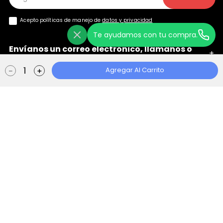
Acepto políticas de manejo de
datos y privacidad
Te ayudamos con tu compra.
Envíanos un correo electrónico, llámanos o
+
chatea con nosotros
Agregar Al Carrito
－
＋
Ayuda
+
Localizador de Tiendas
Aviso de Privacidad
Políticas de Tratamiento
Manual de Políticas Web
Consentimiento Web
Escape Store 2021 © Todos los derechos reservados | Empowered By