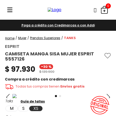
0
Paga a crédito con Credimarcas o con Addi
TANKS
Mujer
Prendas Superiores
ESPRIT
CAMISETA MANGA SISA MUJER ESPRIT
5557126
-
$
97
.
930
30 %
$
139
.
900
Compra a crédito con credimarcas
Todas tus compras tienen
Envíos gratis
Talla
Guía de tallas
M
S
XS