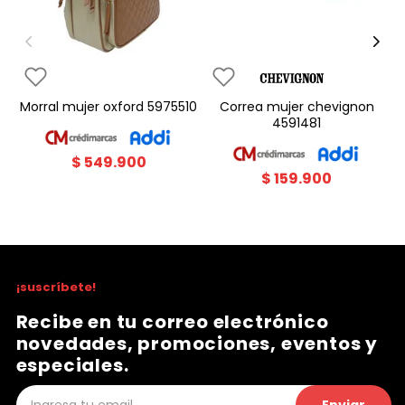
morral mujer oxford 5975510
correa mujer chevignon
4591481
$
549
.
900
$
159
.
900
¡suscríbete!
Recibe en tu correo electrónico
novedades, promociones, eventos y
especiales.