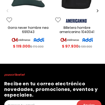
gorra never hombre nea
billetera hombre
6910143
americanino 1040041
$
119
.
000
$
97
.
930
$
170
.
000
$
139
.
900
¡suscríbete!
Recibe en tu correo electrónico
novedades, promociones, eventos y
especiales.