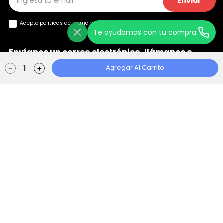
Enviar
Acepto políticas de manejo de
datos y privacidad
Te ayudamos con tu compra.
Envíanos un correo electrónico, llámanos o
+
chatea con nosotros
Agregar Al Carrito
－
＋
Ayuda
+
Localizador de Tiendas
Aviso de Privacidad
Políticas de Tratamiento
Manual de Políticas Web
Consentimiento Web
Escape Store 2021 © Todos los derechos reservados | Empowered By