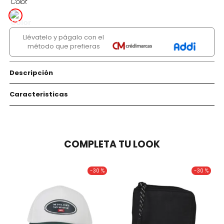
Color
Llévatelo y págalo con el
método que prefieras
Descripción
Caracteristicas
COMPLETA TU LOOK
-
30 %
-
30 %