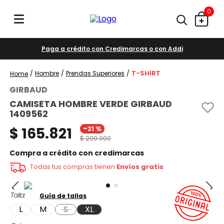
0
Paga a crédito con Credimarcas o con Addi
T-SHIRT
Hombre
Prendas Superiores
GIRBAUD
CAMISETA HOMBRE VERDE GIRBAUD
1409562
-
$
165
.
821
21 %
$
209
.
900
Compra a crédito con credimarcas
Todas tus compras tienen
Envíos gratis
Talla
Guía de tallas
L
M
S
XL