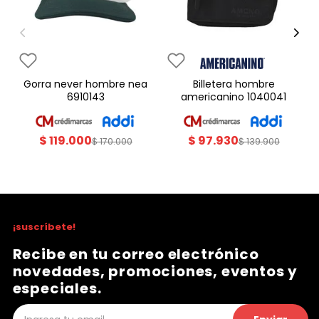
gorra never hombre nea
billetera hombre
6910143
americanino 1040041
$
119
.
000
$
97
.
930
$
170
.
000
$
139
.
900
¡suscríbete!
Recibe en tu correo electrónico
novedades, promociones, eventos y
especiales.