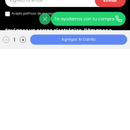
Enviar
Acepto políticas de manejo de
datos y privacidad
Te ayudamos con tu compra.
Envíanos un correo electrónico, llámanos o
+
chatea con nosotros
Agregar Al Carrito
－
＋
Ayuda
+
Localizador de Tiendas
Aviso de Privacidad
Políticas de Tratamiento
Manual de Políticas Web
Consentimiento Web
Escape Store 2021 © Todos los derechos reservados | Empowered By