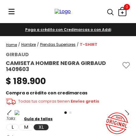
0
Paga a crédito con Credimarcas o con Addi
T-SHIRT
Hombre
Prendas Superiores
GIRBAUD
CAMISETA HOMBRE NEGRA GIRBAUD
1409603
$
189
.
900
Compra a crédito con credimarcas
Todas tus compras tienen
Envíos gratis
Talla
Guía de tallas
L
M
XL