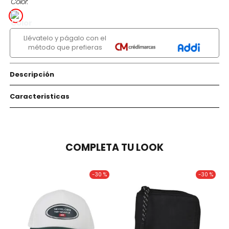
Color
Llévatelo y págalo con el
método que prefieras
Descripción
Caracteristicas
COMPLETA TU LOOK
-
30 %
-
30 %