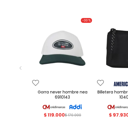
-
30 %
gorra never hombre nea
billetera hombre americanino
6910143
104
$
119
.
000
$
97
.
93
$
170
.
000