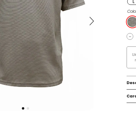
L
Colo
－
L
Des
Cara