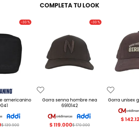
COMPLETA TU LOOK
-
30 %
-
30 %
gorra senna hombre nea
gorra unisex
0041
6910142
$
142
.
1
0
$
119
.
000
$
139
.
900
$
170
.
000