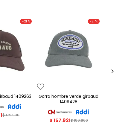
-
21 %
-
21 %
 girbaud 1409263
gorra hombre verde girbaud
1409428
21
$
179
.
900
$
157
.
921
$
199
.
900