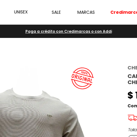
UNISEX
SALE
MARCAS
Credimarc
Paga a crédito con Credimarcas o con Addi
CH
CA
CH
$
Com
Talla