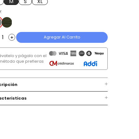
M
S
XL
r
Agregar Al Carrito
＋
lévatelo y págalo con el
método que prefieras
cripción
cteristicas