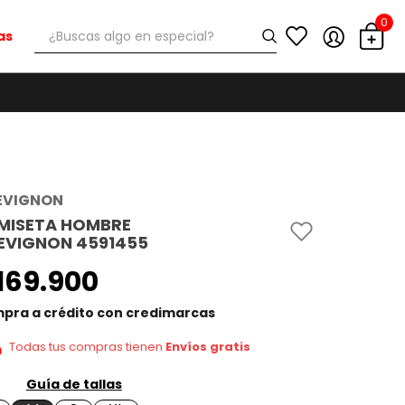
0
¿Buscas algo en especial?
as
EVIGNON
MISETA HOMBRE
EVIGNON 4591455
169
.
900
pra a crédito con credimarcas
Todas tus compras tienen
Envíos gratis
Guía de tallas